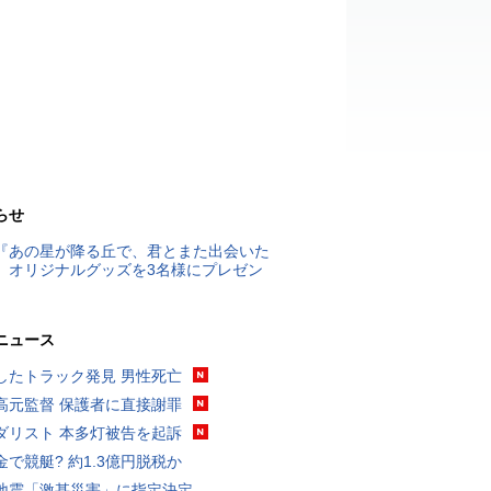
らせ
『あの星が降る丘で、君とまた出会いた
』オリジナルグッズを3名様にプレゼン
ニュース
したトラック発見 男性死亡
高元監督 保護者に直接謝罪
ダリスト 本多灯被告を起訴
金で競艇? 約1.3億円脱税か
地震「激甚災害」に指定決定