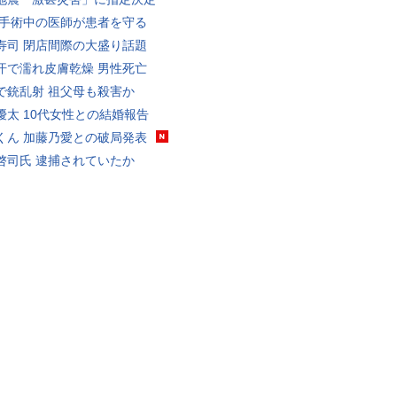
 手術中の医師が患者を守る
寿司 閉店間際の大盛り話題
汗で濡れ皮膚乾燥 男性死亡
で銃乱射 祖父母も殺害か
優太 10代女性との結婚報告
くん 加藤乃愛との破局発表
啓司氏 逮捕されていたか