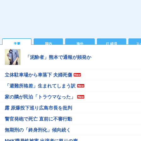
主要
国内
海外
IT 経済
ス
「泥酔者」熊本で通報が頻発か
立体駐車場から車落下 夫婦死傷
「避難所格差」生まれてしまう訳
家の隣が民泊「トラウマなった」
露 原爆投下巡り広島市長を批判
警官発砲で死亡 直前に不審行動
無期刑の「終身刑化」傾向続く
NHK職員性被害 出演者に怒りの声