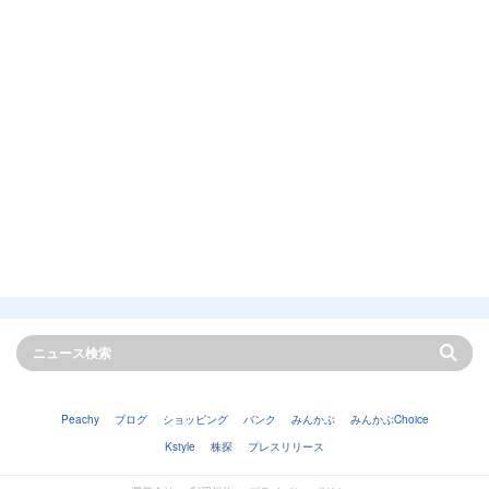
Peachy
ブログ
ショッピング
バンク
みんかぶ
みんかぶChoice
Kstyle
株探
プレスリリース