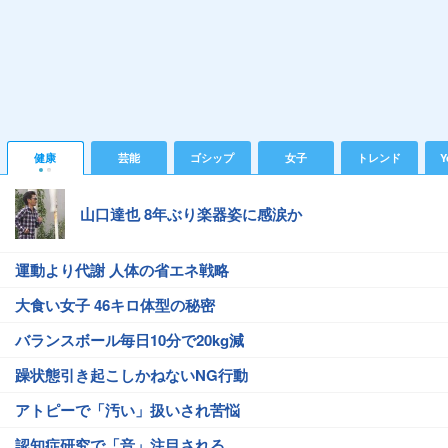
健康
芸能
ゴシップ
女子
トレンド
Y
山口達也 8年ぶり楽器姿に感涙か
運動より代謝 人体の省エネ戦略
大食い女子 46キロ体型の秘密
バランスボール毎日10分で20kg減
躁状態引き起こしかねないNG行動
アトピーで「汚い」扱いされ苦悩
認知症研究で「音」注目される