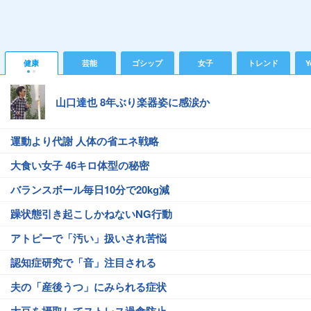
健康
芸能
ゴシップ
女子
トレンド
Y
山口達也 8年ぶり楽器姿に感涙か
運動より代謝 人体の省エネ戦略
大食い女子 46キロ体型の秘密
バランスボール毎日10分で20kg減
躁状態引き起こしかねないNG行動
アトピーで「汚い」扱いされ苦悩
認知症研究で「音」注目される
夫の「産後うつ」にみられる症状