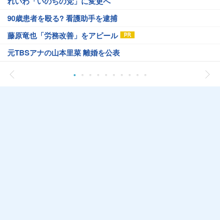
れいわ「いのちの党」に変更へ
90歳患者を殴る? 看護助手を逮捕
藤原竜也「労務改善」をアピール
元TBSアナの山本里菜 離婚を公表