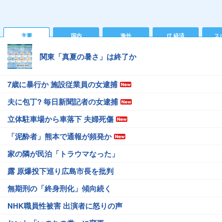
主要
国内
海外
IT 経済
ス
関東「真夏の暑さ」は終了か
7歳に暴行か 施設従業員の女逮捕
夫に包丁? 毎日新聞記者の女逮捕
立体駐車場から車落下 夫婦死傷
「泥酔者」熊本で通報が頻発か
家の隣が民泊「トラウマなった」
露 原爆投下巡り広島市長を批判
無期刑の「終身刑化」傾向続く
NHK職員性被害 出演者に怒りの声