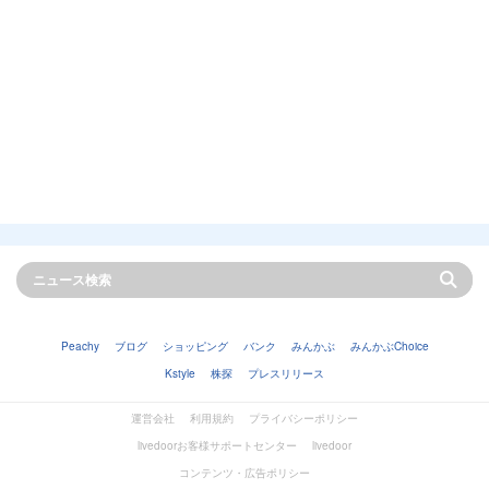
Peachy
ブログ
ショッピング
バンク
みんかぶ
みんかぶChoice
Kstyle
株探
プレスリリース
運営会社
利用規約
プライバシーポリシー
livedoorお客様サポートセンター
livedoor
コンテンツ・広告ポリシー