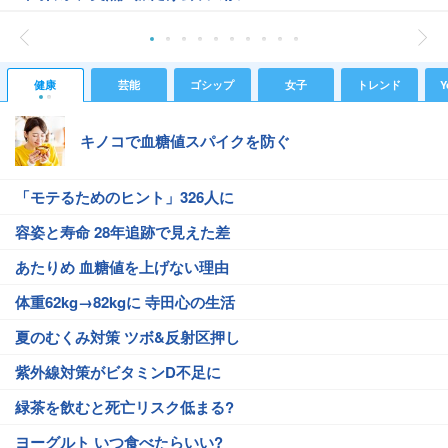
健康
芸能
ゴシップ
女子
トレンド
Y
キノコで血糖値スパイクを防ぐ
「モテるためのヒント」326人に
容姿と寿命 28年追跡で見えた差
あたりめ 血糖値を上げない理由
体重62kg→82kgに 寺田心の生活
夏のむくみ対策 ツボ&反射区押し
紫外線対策がビタミンD不足に
緑茶を飲むと死亡リスク低まる?
ヨーグルト いつ食べたらいい?