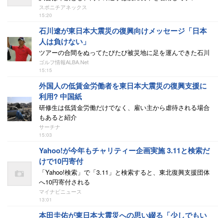
スポニチアネックス
15:20
石川遼が東日本大震災の復興向けメッセージ「日本
人は負けない」
ツアーの合間をぬってたびたび被災地に足を運んできた石川
ゴルフ情報ALBA.Net
15:15
外国人の低賃金労働者を東日本大震災の復興支援に
利用? 中国紙
研修生は低賃金労働だけでなく、雇い主から虐待される場合
もあると紹介
サーチナ
15:03
Yahoo!が今年もチャリティー企画実施 3.11と検索だ
けで10円寄付
「Yahoo!検索」で「3.11」と検索すると、東北復興支援団体
へ10円寄付される
マイナビニュース
13:01
本田圭佑が東日本大震災への思い綴る「少しでもい