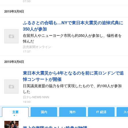
07:00
2015年3月9日
ふるさとの合唱も…NYで東日本大震災の追悼式典に
350人が参加
在留邦人やニューヨーク市民ら約350人が参加し、犠牲者を
悼んだ
読売新聞オンライン
17:37
2015年3月6日
東日本大震災から4年となるのを前に英ロンドンで追
悼コンサートが開催
日英議員連盟の協力を得て実現したもので、約100人が参加
した
日テレNEWS NNN
16:00
主要
国内
海外
IT 経済
ス