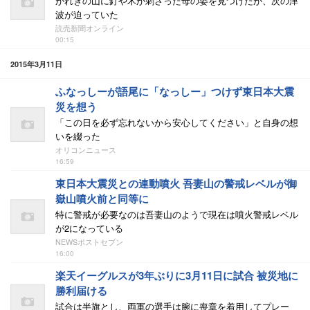
がれきの山に釘や木が刺さった母の姿を見つけたが、次の津
波が迫っていた
読売新聞オンライン
00:15
2015年3月11日
ふなっしーが語尾に「なっしー」つけず東日本大震
災を想う
「この日を必ず忘れないから安心してください」と自身の想
いを綴った
オリコンニュース
16:59
東日本大震災との連動噴火 吾妻山の警戒レベルが御
嶽山噴火前と同等に
特に警戒が必要なのは吾妻山のようで現在は噴火警戒レベル
が2になっている
NEWSポストセブン
16:00
楽天イーグルスが3年ぶりに3月11日に試合 被災地に
勝利届ける
試合は半旗とし、両軍の選手は腕に喪章を着用してプレー