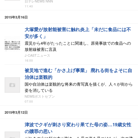
日テレNEWS NNN
11:40
2015年3月16日
大塚愛が放射能被害に触れ炎上「未だに食品には不
安が多く」
震災から4年がたったことに関連し、原発事故での食品への
放射線被害に言及
J-CASTニュース
16:00
被災地で進む「かさ上げ事業」 廃れる街をよそに自
治体は楽観的
国や自治体は楽観的な将来の青写真を描くが、人々が街から
姿を消している
NEWSポストセブン
07:00
2015年3月12日
津波でクギが刺さり変わり果てた母の姿…19歳女性
の贖罪の思い