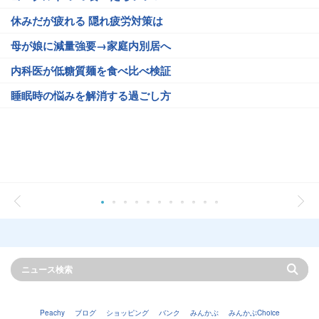
休みだが疲れる 隠れ疲労対策は
母が娘に減量強要→家庭内別居へ
内科医が低糖質麺を食べ比べ検証
睡眠時の悩みを解消する過ごし方
Peachy
ブログ
ショッピング
バンク
みんかぶ
みんかぶChoice