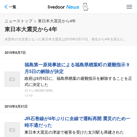
一覧
ニューストップ
>
東日本大震災から4年
東日本大震災から4年
未曽有の大災害となった東日本大震災は2015年3月11日、発生から4年を迎えた。
2015年8月7日
福島第一原発事故による福島県楢葉町の避難指示 9
月5日の解除が決定
政府は9月5日に、福島県楢葉の避難指示を解除することを正
式に決定した
日テレNEWS NNN
13:49
2015年3月21日
JR石巻線が4年ぶりに全線で運転再開 震災のため一
時不通だった
東日本大震災の津波で被害を受けた女川駅も再建された