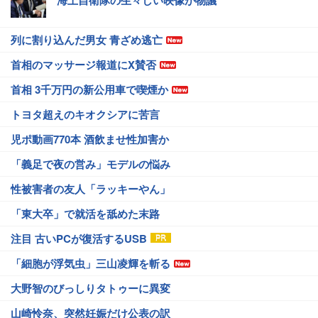
海上自衛隊の生々しい映像が物議
列に割り込んだ男女 青ざめ逃亡
首相のマッサージ報道にX賛否
首相 3千万円の新公用車で喫煙か
トヨタ超えのキオクシアに苦言
児ポ動画770本 酒飲ませ性加害か
「義足で夜の営み」モデルの悩み
性被害者の友人「ラッキーやん」
「東大卒」で就活を舐めた末路
注目 古いPCが復活するUSB
「細胞が浮気虫」三山凌輝を斬る
大野智のびっしりタトゥーに異変
山崎怜奈、突然妊娠だけ公表の訳