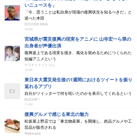
いニュースを」
「今、思うことは私自身が現場の復興状況を知るべきだ」と
述べた本田
SOCCER KING
13:00
宮城県が震災復興の現実をアニメに 山寺宏一ら県の
出身者が声優出演
復興途上である現実を描き、風化を留めるためにつくられた
短編アニメという
ナリナリドットコム
13:00
東日本大震災発生後の1週間におけるツイートを振り
返れるアプリ
自分がツイッターで何を呟いたのかを表示してくれるという
BUZZAP！
11:00
復興グルメで感じる東北の魅力
松坂屋上野店では「東北物産展」を開催し、絶品グルメや工
芸品が販売される
Walkerplus