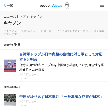
一覧
ニューストップ
>
キヤノン
キヤノン
『キヤノン』に関するニュース記事一覧。トピックスで扱われた注目ニュースを掲載
しています。
2026年8月4日
台湾軍トップが日本商船の臨検に対し軍として対応
すると明言
台湾東側の海底ケーブルを中国側が確認していた可能性を峯
村健司さんが指摘
J-CASTニュース
19:45
2026年6月4日
中国が繰り返す日本批判 「一番邪魔な存在が日本」
J-CASTニュース
14:45