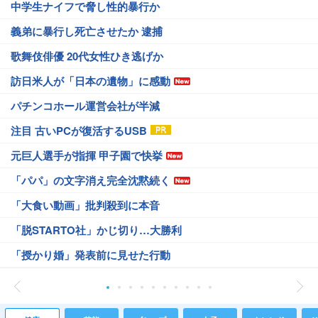
中学生ナイフで脅し性的暴行か
義弟に暴行し死亡させたか 逮捕
歌舞伎俳優 20代女性ひき逃げか
訪日米人が「日本の遺物」に感動
パチンコホール運営会社が半減
注目 古いPCが復活するUSB
元巨人選手が指揮 甲子園で快挙
「パパ」の文字消え完全沈黙続く
「大食い動画」批判殺到に本音
「脱STARTO社」かじ切り…大勝利
「授かり婚」発表前に見せた行動