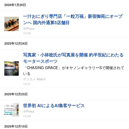
2026年1月20日
一汁おにぎり専門店「一粒万福」新宿御苑にオープ
ンへ 国内外通算5店舗目
＠Press
10:30
2025年12月24日
写真家・小林稔氏が写真展を開催 約半世紀にわたる
モータースポーツ
「CHASING GRACE」がキヤノンギャラリーSで開催されて
いる
デジカメ Watch
10:21
2025年12月23日
世界初 AIによるAI集客サービス
＠Press
14:30
2025年12月10日