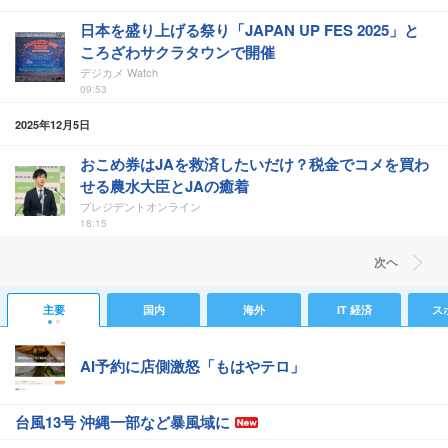
日本を盛り上げる祭り「JAPAN UP FES 2025」と
ころざわサクラタウンで開催
デジカメ Watch
09:53
2025年12月5日
おこめ券はJAを救済したいだけ？税金でコメを買わ
せる農水大臣とJAの癒着
プレジデントオンライン
18:15
次ヘ
主要
国内
海外
IT 経済
ス
AI予約に店側激怒「もはやテロ」
台風13号 沖縄一部など暴風域に