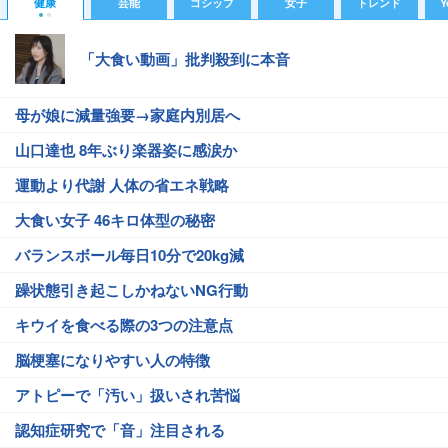
健康
芸能
ゴシップ
女子
トレンド
Y
「大食い動画」批判殺到に本音
母が娘に減量強要→家庭内別居へ
山口達也 8年ぶり楽器姿に感涙か
運動より代謝 人体の省エネ戦略
大食い女子 46キロ体型の秘密
バランスボール毎日10分で20kg減
躁状態引き起こしかねないNG行動
キウイを食べる際の3つの注意点
脳梗塞になりやすい人の特徴
アトピーで「汚い」扱いされ苦悩
認知症研究で「音」注目される