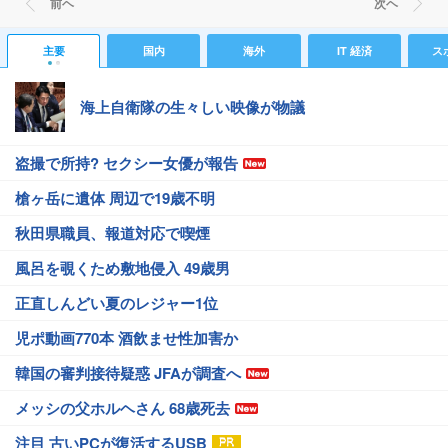
前ヘ
次ヘ
主要
国内
海外
IT 経済
ス
海上自衛隊の生々しい映像が物議
盗撮で所持? セクシー女優が報告
槍ヶ岳に遺体 周辺で19歳不明
秋田県職員、報道対応で喫煙
風呂を覗くため敷地侵入 49歳男
正直しんどい夏のレジャー1位
児ポ動画770本 酒飲ませ性加害か
韓国の審判接待疑惑 JFAが調査へ
メッシの父ホルヘさん 68歳死去
注目 古いPCが復活するUSB