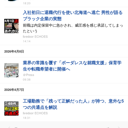
18:20
入社初日に退職代行を使い北海道へ逃亡 男性が語る
ブラック企業の実態
前職は内定保留中に急かされ、威圧感を感じ承諾してしまっ
たという
livedoor ECHOES
14:14
2026年4月8日
業界の常識を覆す「ボーダレスな就職支援」保育学
生や転職希望者に開催へ
＠Press
09:38
2026年4月7日
工場勤務で「残って正解だった人」が持つ、意外な5
つの共通点を解説
livedoor ECHOES
18:31