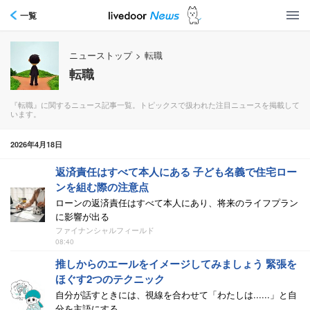
一覧
ニューストップ
>
転職
転職
『転職』に関するニュース記事一覧。トピックスで扱われた注目ニュースを掲載して
います。
2026年4月18日
返済責任はすべて本人にある 子ども名義で住宅ロー
ンを組む際の注意点
ローンの返済責任はすべて本人にあり、将来のライフプラン
に影響が出る
ファイナンシャルフィールド
08:40
推しからのエールをイメージしてみましょう 緊張を
ほぐす2つのテクニック
自分が話すときには、視線を合わせて「わたしは......」と自
分を主語にする