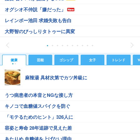
オグシオ不仲説「嫌だった」
レインボー池田 求婚失敗も告白
大野智のびっしりタトゥーに異変
健康
芸能
ゴシップ
女子
トレンド
Y
麻辣湯 具材次第でカツ丼級に
うつ病患者の本音とNGな接し方
キノコで血糖値スパイクを防ぐ
「モテるためのヒント」326人に
容姿と寿命 28年追跡で見えた差
あたりめ 血糖値を上げない理由