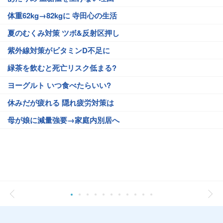
体重62kg→82kgに 寺田心の生活
夏のむくみ対策 ツボ&反射区押し
紫外線対策がビタミンD不足に
緑茶を飲むと死亡リスク低まる?
ヨーグルト いつ食べたらいい?
休みだが疲れる 隠れ疲労対策は
母が娘に減量強要→家庭内別居へ