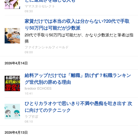
ママスタ☆セレクト
09:30
家賃だけでは本当の収入は分からない?20代で手取
り50万円は可能だが少数派
20代で手取り50万円は可能だが、かなり少数派だと筆者は指
摘
ファイナンシャルフィールド
09:00
2026年4月14日
給料アップだけでは「離職」防げず？転職ランキン
グ世代別の辞める理由
livedoor ECHOES
10:41
ひとりカラオケで思いきり不満や愚痴を吐き出す 次
に向けてのテクニック
ラブすぽ
08:10
2026年4月13日