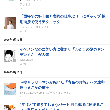
ラブすぽ
08:10
「面接での好印象と実際の仕事ぶり」にギャップ 採
用面接で使うテクニック
プレジデントオンライン
07:15
2026年4月17日
イケメンなのに笑い方に難あり「わたしの隣のヤン
デレくん」が人気
Walkerplus
03:05
2026年4月15日
59歳サラリーマンが抱いた「青色の封筒」への違和
感→まさかの事実
THE GOLD ONLINE（ゴールドオンライン）
11:15
4年ほどで飽きてしまうパート 同じ職場に留まるこ
とに退屈さを感じる人も