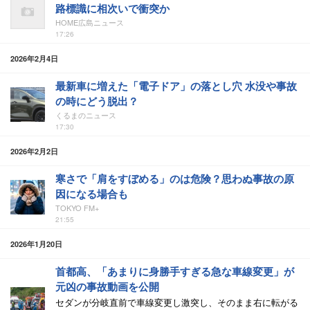
路標識に相次いで衝突か
HOME広島ニュース
17:26
2026年2月4日
最新車に増えた「電子ドア」の落とし穴 水没や事故
の時にどう脱出？
くるまのニュース
17:30
2026年2月2日
寒さで「肩をすぼめる」のは危険？思わぬ事故の原
因になる場合も
TOKYO FM+
21:55
2026年1月20日
首都高、「あまりに身勝手すぎる急な車線変更」が
元凶の事故動画を公開
セダンが分岐直前で車線変更し激突し、そのまま右に転がる