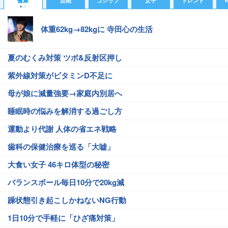
健康
芸能
ゴシップ
女子
トレンド
Y
体重62kg→82kgに 寺田心の生活
夏のむくみ対策 ツボ&反射区押し
紫外線対策がビタミンD不足に
母が娘に減量強要→家庭内別居へ
睡眠時の悩みを解消する過ごし方
運動より代謝 人体の省エネ戦略
歯科の保健治療を巡る「大嘘」
大食い女子 46キロ体型の秘密
バランスボール毎日10分で20kg減
躁状態引き起こしかねないNG行動
1日10分で手軽に「ひざ痛対策」