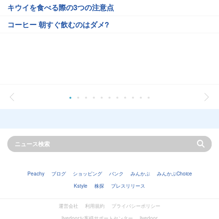
キウイを食べる際の3つの注意点
コーヒー 朝すぐ飲むのはダメ?
Peachy
ブログ
ショッピング
バンク
みんかぶ
みんかぶChoice
Kstyle
株探
プレスリリース
運営会社
利用規約
プライバシーポリシー
livedoorお客様サポートセンター
livedoor