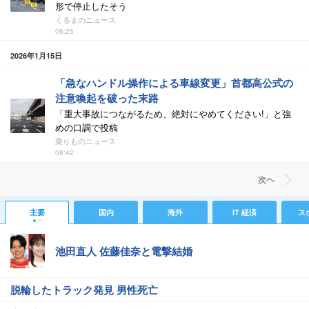
形で停止したそう
くるまのニュース
06:25
2026年1月15日
「急なハンドル操作による車線変更」首都高公式の
注意喚起を破った末路
「重大事故につながるため、絶対にやめてください!」と強
めの口調で投稿
乗りものニュース
08:42
次ヘ
主要
国内
海外
IT 経済
ス
池田直人 佐藤佳奈と電撃結婚
脱輪したトラック発見 男性死亡