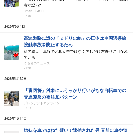
者が語った
Smart FLASH
07:00
2026年6月4日
高速道路に謎の「ミドリの線」の正体は車両誘導線
接触事故を防止するため
緑の線は、車線のど真ん中ではなく少しだけ右寄りに引かれ
ている
くるまのニュース
21:30
2026年4月30日
「青切符」対象に…うっかり行いがちな自転車での
交通違反の要注意パターン
プレジデントオンライン
08:15
2026年4月14日
姉妹を車ではねた疑いで逮捕された男 直前に車や道