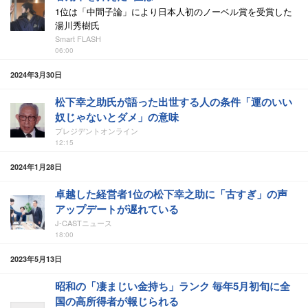
1位は「中間子論」により日本人初のノーベル賞を受賞した
湯川秀樹氏
Smart FLASH
06:00
2024年3月30日
松下幸之助氏が語った出世する人の条件「運のいい
奴じゃないとダメ」の意味
プレジデントオンライン
12:15
2024年1月28日
卓越した経営者1位の松下幸之助に「古すぎ」の声
アップデートが遅れている
J-CASTニュース
18:00
2023年5月13日
昭和の「凄まじい金持ち」ランク 毎年5月初旬に全
国の高所得者が報じられる