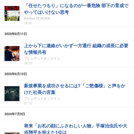
「任せたつもり」になるのが一番危険 部下の育成で
やってはいけない思考
livedoor ECHOES
18:00
2025年8月11日
上から下に連絡がいかず一方通行 組織の成長に必要
な情報共有
プレジデントオンライン
16:15
2025年6月12日
新規事業を成功させるには?「ご愁傷様」と声をか
けた社長の言葉
プレジデントオンライン
07:15
2024年7月9日
将来「お札の顔にふさわしい人物」手塚治虫氏や大
谷翔平を抑えた1位は