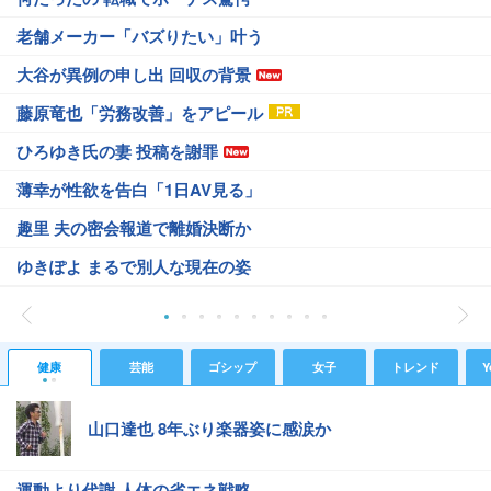
老舗メーカー「バズりたい」叶う
大谷が異例の申し出 回収の背景
藤原竜也「労務改善」をアピール
ひろゆき氏の妻 投稿を謝罪
薄幸が性欲を告白「1日AV見る」
趣里 夫の密会報道で離婚決断か
ゆきぽよ まるで別人な現在の姿
健康
芸能
ゴシップ
女子
トレンド
Y
山口達也 8年ぶり楽器姿に感涙か
運動より代謝 人体の省エネ戦略