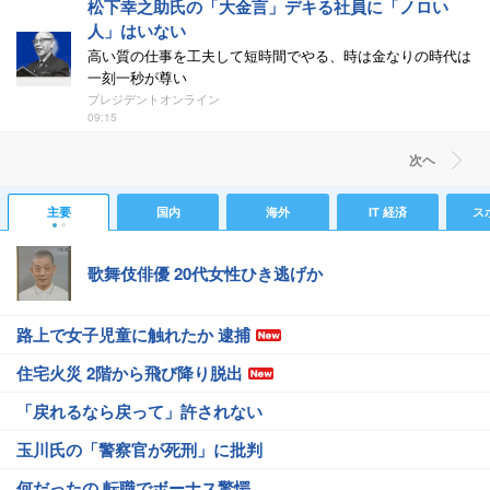
松下幸之助氏の「大金言」デキる社員に「ノロい
人」はいない
高い質の仕事を工夫して短時間でやる、時は金なりの時代は
一刻一秒が尊い
プレジデントオンライン
09:15
次ヘ
主要
国内
海外
IT 経済
ス
歌舞伎俳優 20代女性ひき逃げか
路上で女子児童に触れたか 逮捕
住宅火災 2階から飛び降り脱出
「戻れるなら戻って」許されない
玉川氏の「警察官が死刑」に批判
何だったの 転職でボーナス驚愕