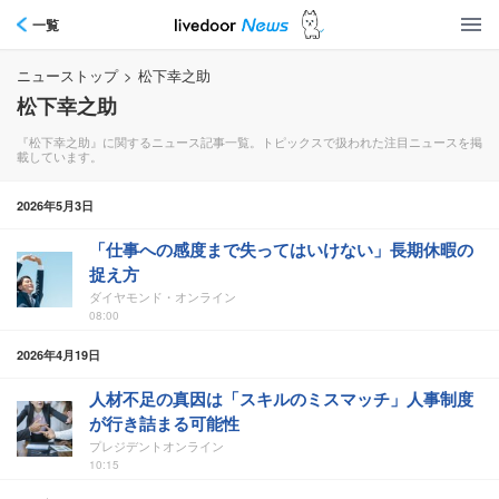
一覧
ニューストップ
>
松下幸之助
松下幸之助
『松下幸之助』に関するニュース記事一覧。トピックスで扱われた注目ニュースを掲
載しています。
2026年5月3日
「仕事への感度まで失ってはいけない」長期休暇の
捉え方
ダイヤモンド・オンライン
08:00
2026年4月19日
人材不足の真因は「スキルのミスマッチ」人事制度
が行き詰まる可能性
プレジデントオンライン
10:15