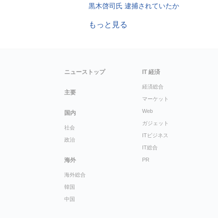
黒木啓司氏 逮捕されていたか
もっと見る
ニューストップ
IT 経済
経済総合
主要
マーケット
Web
国内
ガジェット
社会
ITビジネス
政治
IT総合
海外
PR
海外総合
韓国
中国