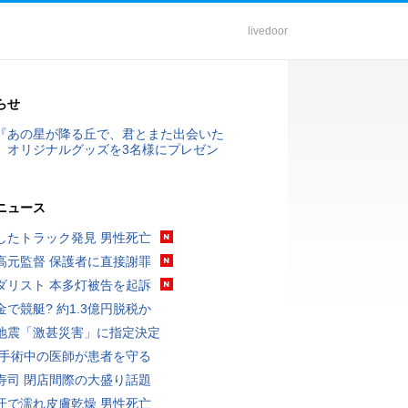
livedoor
らせ
『あの星が降る丘で、君とまた出会いた
』オリジナルグッズを3名様にプレゼン
ニュース
したトラック発見 男性死亡
高元監督 保護者に直接謝罪
ダリスト 本多灯被告を起訴
金で競艇? 約1.3億円脱税か
地震「激甚災害」に指定決定
 手術中の医師が患者を守る
寿司 閉店間際の大盛り話題
汗で濡れ皮膚乾燥 男性死亡