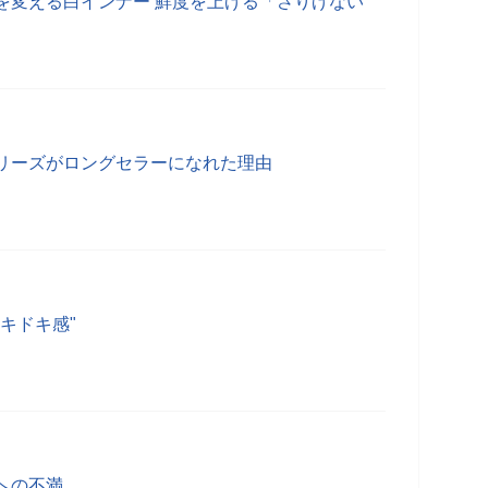
を変える白インナー 鮮度を上げる「さりげない
リーズがロングセラーになれた理由
キドキ感"
への不満