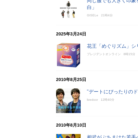
同じ服でも大きく印象
白」
GISELe
21時4分
2025年3月24日
花王「めぐりズム」シ
プレジデントオンライン
8時15分
2010年8月25日
"デートにぴったりのド
livedoor
12時40分
2010年8月10日
相武がぶちまけた若手