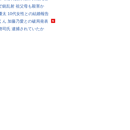
で銃乱射 祖父母も殺害か
優太 10代女性との結婚報告
くん 加藤乃愛との破局発表
啓司氏 逮捕されていたか