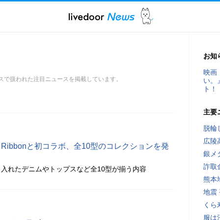
お知
映画
クスで扱われた注目ニュースを掲載しています。
い。
ト！
主要
脱輪
広陵
Blue Ribbonと初コラボ、全10型のコレクションを発
銀メ
詐取
入れたデニムやトップスなど全10型が揃う内容
熊本
地震
くら
服は