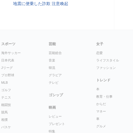
地震に便乗した詐欺 注意喚起
スポーツ
芸能
女子
海外サッカー
芸能総合
恋愛
日本代表
音楽
ライフスタイル
Jリーグ
韓流
ファッション
プロ野球
グラビア
トレンド
MLB
テレビ
本
ゴルフ
ゴシップ
教育・仕事
テニス
からだ
格闘技
映画
マネー
競馬
レビュー
車
相撲
プレゼント
グルメ
バスケ
特集