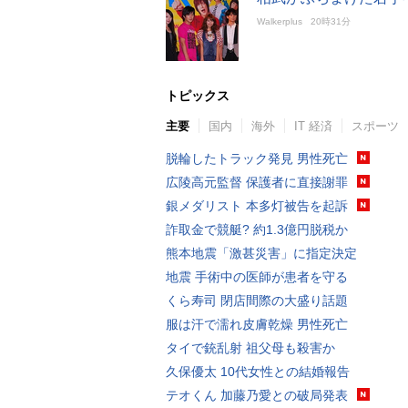
Walkerplus
20時31分
トピックス
主要
国内
海外
IT 経済
スポーツ
脱輪したトラック発見 男性死亡
広陵高元監督 保護者に直接謝罪
銀メダリスト 本多灯被告を起訴
詐取金で競艇? 約1.3億円脱税か
熊本地震「激甚災害」に指定決定
地震 手術中の医師が患者を守る
くら寿司 閉店間際の大盛り話題
服は汗で濡れ皮膚乾燥 男性死亡
タイで銃乱射 祖父母も殺害か
久保優太 10代女性との結婚報告
テオくん 加藤乃愛との破局発表