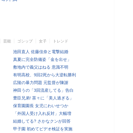
芸能
ゴシップ
女子
トレンド
池田直人 佐藤佳奈と電撃結婚
真夏に完全防備姿「金を出せ」
敷地内で義父はねる 意識不明
有明高校、9回2死から大逆転勝利
広陵の暴力問題 元監督が陳謝
神田うの「3回流産してる」告白
豊臣兄弟! 茶々に「美人過ぎる」
保育園園長 女児にわいせつか
「外国人受け入れ反対」大幅増
結婚してる? さかなクンが回答
甲子園 初めてビデオ検証を実施