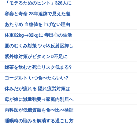
「モテるためのヒント」326人に
容姿と寿命 28年追跡で見えた差
あたりめ 血糖値を上げない理由
体重62kg→82kgに 寺田心の生活
夏のむくみ対策 ツボ&反射区押し
紫外線対策がビタミンD不足に
緑茶を飲むと死亡リスク低まる?
ヨーグルト いつ食べたらいい?
休みだが疲れる 隠れ疲労対策は
母が娘に減量強要→家庭内別居へ
内科医が低糖質麺を食べ比べ検証
睡眠時の悩みを解消する過ごし方