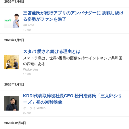
2026年1月6日
三笘薫氏が旅行アプリのアンバサダーに 挑戦し続け
る姿勢がファンを魅了
＠Press
10:00
2026年1月2日
スタバ 愛され続ける理由とは
スマトラ島は、世界6番目の面積を持つインドネシア共和国
の西端にある
Walkerplus
10:00
2026年1月1日
KDDI代表取締役社長CEO 松田浩路氏「三太郎シリ
ーズ」初の90秒映像
ケータイ Watch
00:00
2025年12月4日