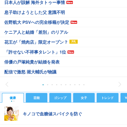
日本人が誤解 海外タトゥー事情
息子助けようとした父 意識不明
佐野航大 PSVへの完全移籍が決定
ケニア人と結婚「差別」のリアル
花王が「焼肉店」限定オープン？
「許せない不祥事タレント」1位
俳優の戸塚純貴が結婚を発表
配信で激怒 堀大輔氏が物議
健康
芸能
ゴシップ
女子
トレンド
Y
キノコで血糖値スパイクを防ぐ