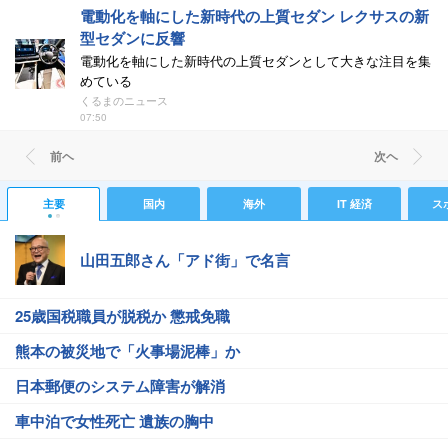
電動化を軸にした新時代の上質セダン レクサスの新
型セダンに反響
電動化を軸にした新時代の上質セダンとして大きな注目を集
めている
くるまのニュース
07:50
前ヘ
次ヘ
主要
国内
海外
IT 経済
ス
山田五郎さん「アド街」で名言
25歳国税職員が脱税か 懲戒免職
熊本の被災地で「火事場泥棒」か
日本郵便のシステム障害が解消
車中泊で女性死亡 遺族の胸中