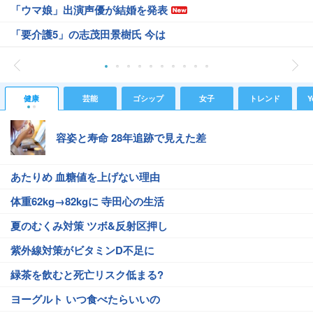
「ウマ娘」出演声優が結婚を発表
「要介護5」の志茂田景樹氏 今は
健康
芸能
ゴシップ
女子
トレンド
Y
容姿と寿命 28年追跡で見えた差
あたりめ 血糖値を上げない理由
体重62kg→82kgに 寺田心の生活
夏のむくみ対策 ツボ&反射区押し
紫外線対策がビタミンD不足に
緑茶を飲むと死亡リスク低まる?
ヨーグルト いつ食べたらいいの