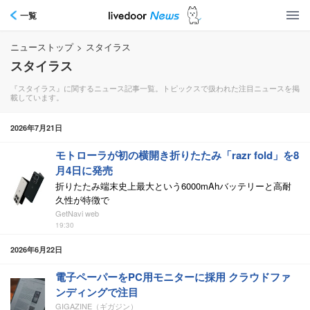
一覧
ニューストップ
>
スタイラス
スタイラス
『スタイラス』に関するニュース記事一覧。トピックスで扱われた注目ニュースを掲
載しています。
2026年7月21日
モトローラが初の横開き折りたたみ「razr fold」を8
月4日に発売
折りたたみ端末史上最大という6000mAhバッテリーと高耐
久性が特徴で
GetNavi web
19:30
2026年6月22日
電子ペーパーをPC用モニターに採用 クラウドファ
ンディングで注目
GIGAZINE（ギガジン）