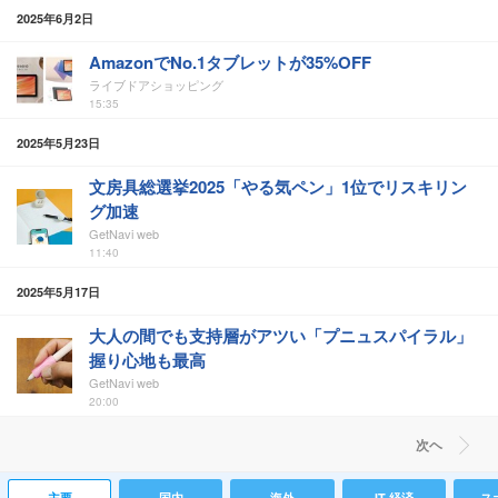
2025年6月2日
AmazonでNo.1タブレットが35%OFF
ライブドアショッピング
15:35
2025年5月23日
文房具総選挙2025「やる気ペン」1位でリスキリン
グ加速
GetNavi web
11:40
2025年5月17日
大人の間でも支持層がアツい「プニュスパイラル」
握り心地も最高
GetNavi web
20:00
次ヘ
主要
国内
海外
IT 経済
ス