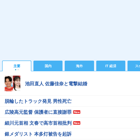
主要
国内
海外
IT 経済
ス
池田直人 佐藤佳奈と電撃結婚
脱輪したトラック発見 男性死亡
広陵高元監督 保護者に直接謝罪
細川元首相 文春で高市首相批判
銀メダリスト 本多灯被告を起訴