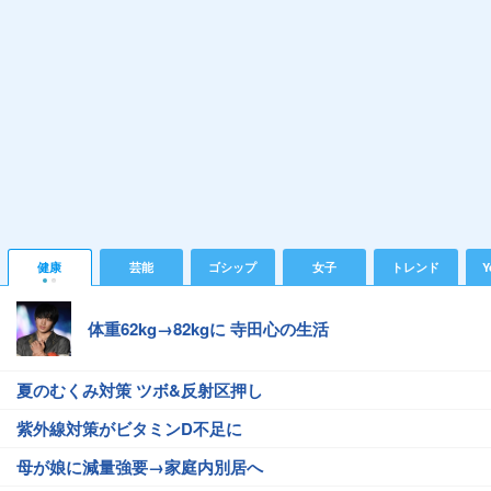
健康
芸能
ゴシップ
女子
トレンド
Y
体重62kg→82kgに 寺田心の生活
夏のむくみ対策 ツボ&反射区押し
紫外線対策がビタミンD不足に
母が娘に減量強要→家庭内別居へ