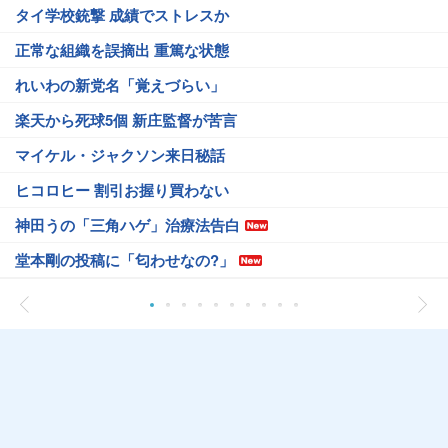
タイ学校銃撃 成績でストレスか
正常な組織を誤摘出 重篤な状態
れいわの新党名「覚えづらい」
楽天から死球5個 新庄監督が苦言
マイケル・ジャクソン来日秘話
ヒコロヒー 割引お握り買わない
神田うの「三角ハゲ」治療法告白
堂本剛の投稿に「匂わせなの?」