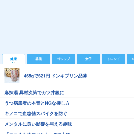
健康
芸能
ゴシップ
女子
トレンド
Y
465gで321円 ドンキプリン品薄
麻辣湯 具材次第でカツ丼級に
うつ病患者の本音とNGな接し方
キノコで血糖値スパイクを防ぐ
メンタルに良い影響を与える趣味