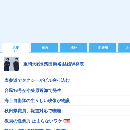
主要
国内
海外
IT 経済
ス
重岡大毅&濱田崇裕 結婚W発表
表参道でタクシーがビル突っ込む
台風16号が小笠原近海で発生
海上自衛隊の生々しい映像が物議
秋田県職員、報道対応で喫煙
教員の性暴力 止まらないワケ