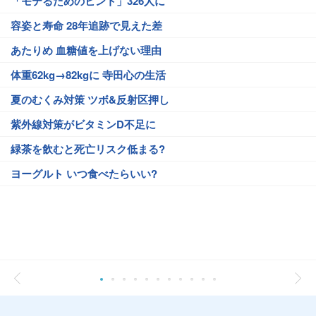
「モテるためのヒント」326人に
容姿と寿命 28年追跡で見えた差
あたりめ 血糖値を上げない理由
体重62kg→82kgに 寺田心の生活
夏のむくみ対策 ツボ&反射区押し
紫外線対策がビタミンD不足に
緑茶を飲むと死亡リスク低まる?
ヨーグルト いつ食べたらいい?