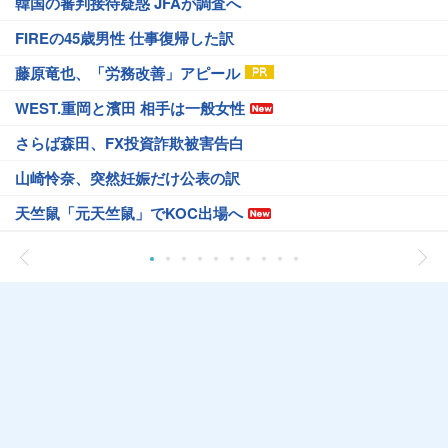
韓国の審判接待疑惑 JFAが調査へ
FIREの45歳男性 仕事復帰した訳
藤原竜也、「労務改善」アピール
WEST.重岡と濱田 相手は一般女性
さらば森田、FX投資詐欺被害告白
山崎怜奈、突然妊娠だけ公表の訳
天竺鼠「元天竺鼠」でKOC出場へ