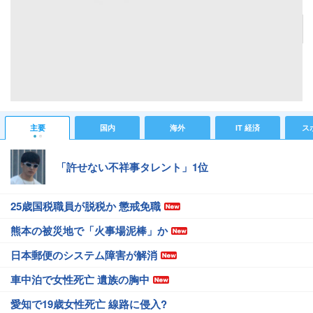
記事へ戻る
#ライフ総合ニュース
#アイスクリーム
#全国学力テスト
#トレンド
主要
国内
海外
IT 経済
ス
「許せない不祥事タレント」1位
25歳国税職員が脱税か 懲戒免職
熊本の被災地で「火事場泥棒」か
日本郵便のシステム障害が解消
車中泊で女性死亡 遺族の胸中
愛知で19歳女性死亡 線路に侵入?