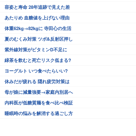
容姿と寿命 28年追跡で見えた差
あたりめ 血糖値を上げない理由
体重62kg→82kgに 寺田心の生活
夏のむくみ対策 ツボ&反射区押し
紫外線対策がビタミンD不足に
緑茶を飲むと死亡リスク低まる?
ヨーグルト いつ食べたらいい?
休みだが疲れる 隠れ疲労対策は
母が娘に減量強要→家庭内別居へ
内科医が低糖質麺を食べ比べ検証
睡眠時の悩みを解消する過ごし方