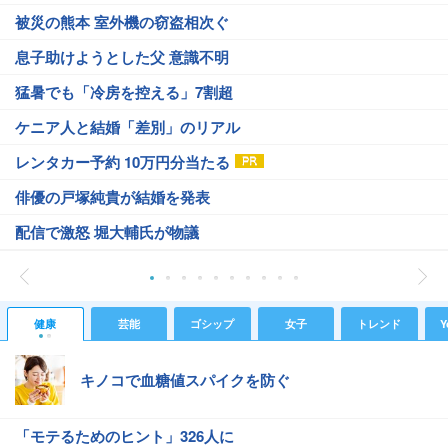
被災の熊本 室外機の窃盗相次ぐ
息子助けようとした父 意識不明
猛暑でも「冷房を控える」7割超
ケニア人と結婚「差別」のリアル
レンタカー予約 10万円分当たる
俳優の戸塚純貴が結婚を発表
配信で激怒 堀大輔氏が物議
健康
芸能
ゴシップ
女子
トレンド
Y
キノコで血糖値スパイクを防ぐ
「モテるためのヒント」326人に