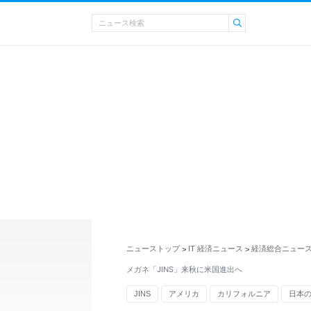
ニューストップ
IT 経済ニュース
経済総合ニュー
>
>
メガネ「JINS」来秋に米国進出へ
JINS
アメリカ
カリフォルニア
日本