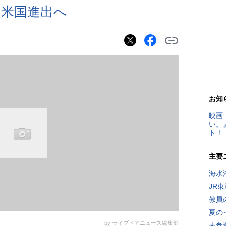
に米国進出へ
お知
映画
い。
ト！
主要
海水
JR
教員
夏の
by ライブドアニュース編集部
表参