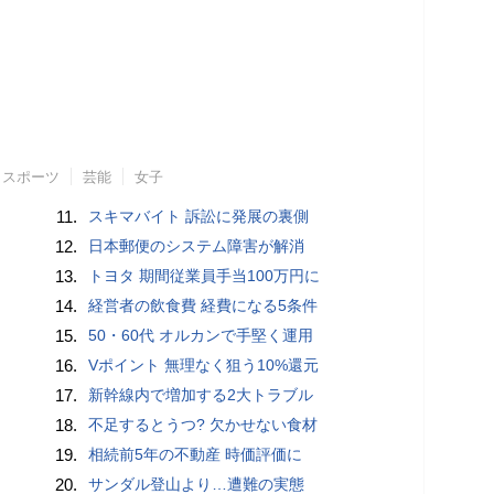
スポーツ
芸能
女子
11.
スキマバイト 訴訟に発展の裏側
12.
日本郵便のシステム障害が解消
13.
トヨタ 期間従業員手当100万円に
14.
経営者の飲食費 経費になる5条件
15.
50・60代 オルカンで手堅く運用
16.
Vポイント 無理なく狙う10%還元
17.
新幹線内で増加する2大トラブル
18.
不足するとうつ? 欠かせない食材
19.
相続前5年の不動産 時価評価に
20.
サンダル登山より…遭難の実態