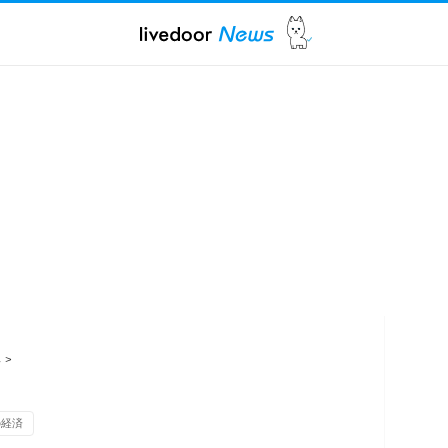
ス
>
の経済