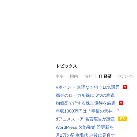
トピックス
主要
国内
海外
IT 経済
スポーツ
Vポイント 無理なく狙う10%還元
都会のローカル線に 3つの終点
物価高で得する株主優待を厳選
年収1000万円は「幸福の天井」?
dアニメストア 名言広告が話題
WordPress 欠陥発覚 即更新を
月2万の駐車場代 老後に見直す