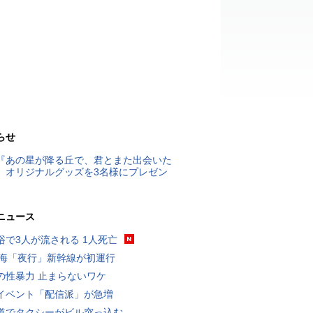
らせ
『あの星が降る丘で、君とまた出会いた
』オリジナルグッズを3名様にプレゼン
ニュース
浴で3人が流される 1人死亡
東海「夜行」新幹線が初運行
の性暴力 止まらないワケ
イベント「配信派」が急増
道でタクシーがビル突っ込む