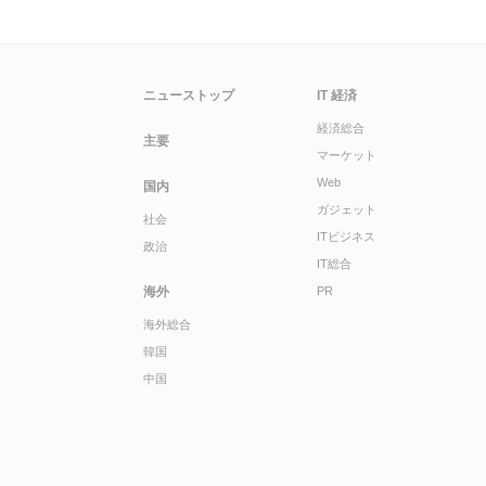
ニューストップ
IT 経済
経済総合
主要
マーケット
Web
国内
ガジェット
社会
ITビジネス
政治
IT総合
海外
PR
海外総合
韓国
中国