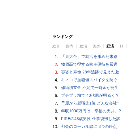
ランキング
総合
国内
政治
海外
経済
IT
1.
「東大卒」で就活を舐めた末路
2.
物価高で得する株主優待を厳選
3.
容姿と寿命 28年追跡で見えた差
4.
キノコで血糖値スパイクを防ぐ
5.
修繕積立金 不足で一時金が発生
6.
プチプラ粉で 40代肌が明るく？
7.
早慶から就職先1位 どんな会社?
8.
年収1000万円は「幸福の天井」?
9.
FIREの45歳男性 仕事復帰した訳
10.
都会のローカル線に 3つの終点