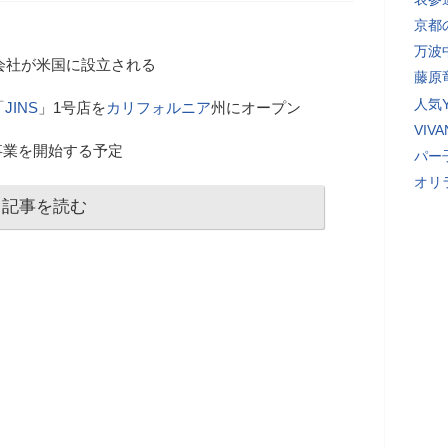
京都
万波
会社が米国に設立される
藤原
人気Y
「
JINS
」1号店を
カリフォルニア
州にオープン
VI
事業を開始する予定
パー
オリ
記事を読む