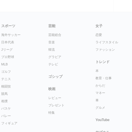
スポーツ
芸能
女子
海外サッカー
芸能総合
恋愛
日本代表
音楽
ライフスタイル
Jリーグ
韓流
ファッション
プロ野球
グラビア
トレンド
MLB
テレビ
本
ゴルフ
ゴシップ
教育・仕事
テニス
からだ
格闘技
映画
マネー
競馬
レビュー
車
相撲
プレゼント
グルメ
バスケ
特集
バレー
YouTube
フィギュア