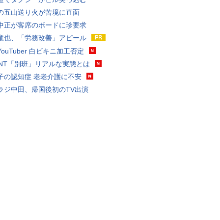
の五山送り火が苦境に直面
中正が客席のボードに珍要求
竜也、「労務改善」アピール
ouTuber 白ビキニ加工否定
VANT「別班」リアルな実態とは
子の認知症 老老介護に不安
ラジ中田、帰国後初のTV出演