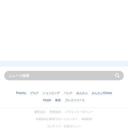
Peachy
ブログ
ショッピング
バンク
みんかぶ
みんかぶChoice
Kstyle
株探
プレスリリース
運営会社
利用規約
プライバシーポリシー
livedoorお客様サポートセンター
livedoor
コンテンツ・広告ポリシー