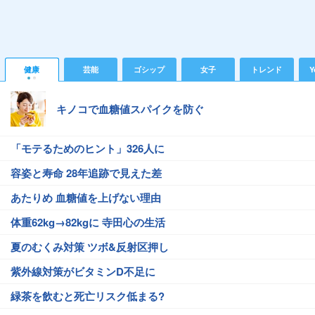
健康
芸能
ゴシップ
女子
トレンド
Y
キノコで血糖値スパイクを防ぐ
「モテるためのヒント」326人に
容姿と寿命 28年追跡で見えた差
あたりめ 血糖値を上げない理由
体重62kg→82kgに 寺田心の生活
夏のむくみ対策 ツボ&反射区押し
紫外線対策がビタミンD不足に
緑茶を飲むと死亡リスク低まる?