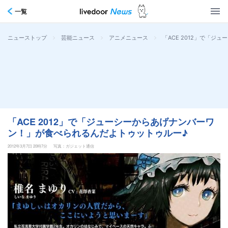
一覧
>
>
>
「ACE 2012」で「
ニューストップ
芸能ニュース
アニメニュース
「ACE 2012」で「ジューシーからあげナンバーワ
ン！」が食べられるんだよトゥットゥルー♪
2012年3月7日 20時7分
写真：ガジェット通信