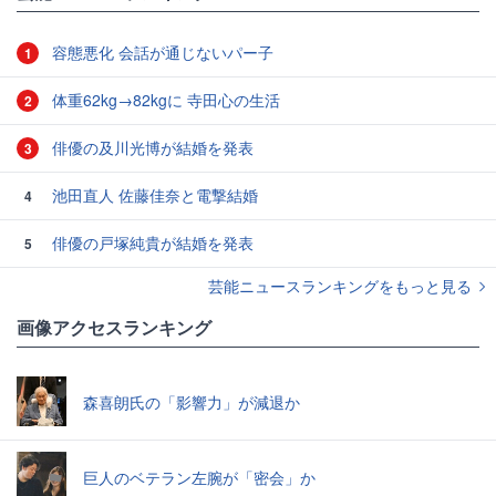
容態悪化 会話が通じないパー子
1
体重62kg→82kgに 寺田心の生活
2
俳優の及川光博が結婚を発表
3
池田直人 佐藤佳奈と電撃結婚
4
俳優の戸塚純貴が結婚を発表
5
芸能ニュースランキングをもっと見る
画像アクセスランキング
森喜朗氏の「影響力」が減退か
巨人のベテラン左腕が「密会」か