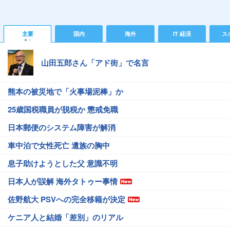
主要
国内
海外
IT 経済
ス
山田五郎さん「アド街」で名言
熊本の被災地で「火事場泥棒」か
25歳国税職員が脱税か 懲戒免職
日本郵便のシステム障害が解消
車中泊で女性死亡 遺族の胸中
息子助けようとした父 意識不明
日本人が誤解 海外タトゥー事情
佐野航大 PSVへの完全移籍が決定
ケニア人と結婚「差別」のリアル