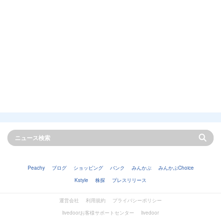
Peachy
ブログ
ショッピング
バンク
みんかぶ
みんかぶChoice
Kstyle
株探
プレスリリース
運営会社
利用規約
プライバシーポリシー
livedoorお客様サポートセンター
livedoor