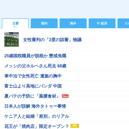
主要
国内
海外
IT 経済
ス
女性審判の「2度の誤審」物議
25歳国税職員が脱税か 懲戒免職
メッシの父ホルヘさん死去 68歳
車中泊で女性死亡 遺族の胸中
富士山より高地にパンダ 中国
夏バテの予防に「薬膳食材」
日本人が誤解 海外タトゥー事情
ケニア人と結婚「差別」のリアル
花王が「焼肉店」限定オープン？