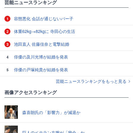
芸能ニュースランキング
容態悪化 会話が通じないパー子
1
体重62kg→82kgに 寺田心の生活
2
池田直人 佐藤佳奈と電撃結婚
3
俳優の及川光博が結婚を発表
4
俳優の戸塚純貴が結婚を発表
5
芸能ニュースランキングをもっと見る
画像アクセスランキング
森喜朗氏の「影響力」が減退か
巨人のベテラン左腕が「密会」か