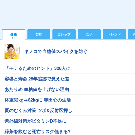
健康
芸能
ゴシップ
女子
トレンド
Y
キノコで血糖値スパイクを防ぐ
「モテるためのヒント」326人に
容姿と寿命 28年追跡で見えた差
あたりめ 血糖値を上げない理由
体重62kg→82kgに 寺田心の生活
夏のむくみ対策 ツボ&反射区押し
紫外線対策がビタミンD不足に
緑茶を飲むと死亡リスク低まる?