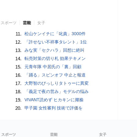
スポーツ
芸能
女子
11.
松山ケンイチに「叱責」3000件
12.
「許せない不祥事タレント」1位
13.
みな実「セクハラ」回想に絶叫
14.
転売対策の切り札 効果テキメン
15.
元青年隊 中居氏の「裏」回顧
16.
「踊る」スピンオフ 中止と報道
17.
大野智のびっしりタトゥーに異変
18.
「義足で夜の営み」モデルの悩み
19.
VIVANT読めず ヒカキンに揶揄
20.
甲子園 女性審判 技術で評価を
スポーツ
芸能
女子