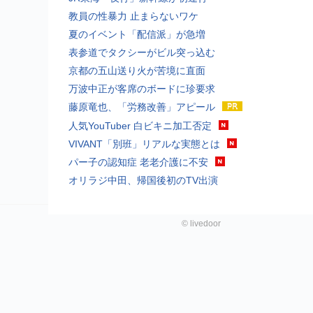
教員の性暴力 止まらないワケ
夏のイベント「配信派」が急増
表参道でタクシーがビル突っ込む
京都の五山送り火が苦境に直面
万波中正が客席のボードに珍要求
藤原竜也、「労務改善」アピール
人気YouTuber 白ビキニ加工否定
VIVANT「別班」リアルな実態とは
パー子の認知症 老老介護に不安
オリラジ中田、帰国後初のTV出演
©
livedoor