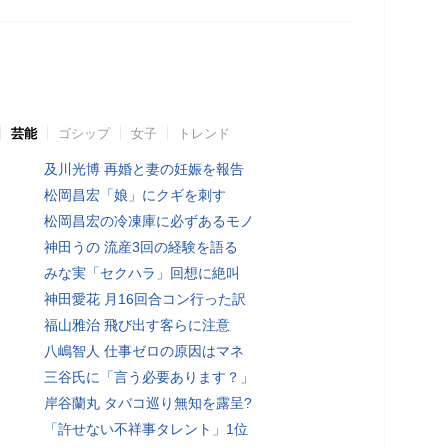
芸能
ゴシップ
女子
トレンド
及川光博 再婚と妻の妊娠を報告
松岡昌宏「娘」にクギを刺す
松岡昌宏の冷凍庫に必ずあるモノ
神田うの 流産3回の経験を語る
みな実「セクハラ」回想に絶叫
神田愛花 月16回合コン行った訳
福山雅治 飛び出す客らに注意
八嶋智人 仕事ゼロの原因はマネ
三谷氏に「言う必要あります？」
岸谷蘭丸 タバコ巡り無知を露呈?
「許せない不祥事タレント」1位