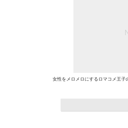
女性をメロメロにするロマコメ王子のコン・ユ/[C]2