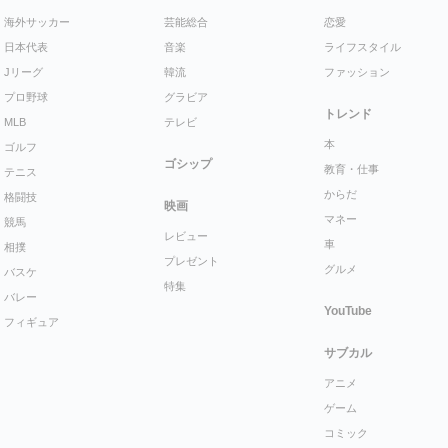
海外サッカー
芸能総合
恋愛
日本代表
音楽
ライフスタイル
Jリーグ
韓流
ファッション
プロ野球
グラビア
トレンド
MLB
テレビ
本
ゴルフ
ゴシップ
教育・仕事
テニス
からだ
格闘技
映画
マネー
競馬
レビュー
車
相撲
プレゼント
グルメ
バスケ
特集
バレー
YouTube
フィギュア
サブカル
アニメ
ゲーム
コミック