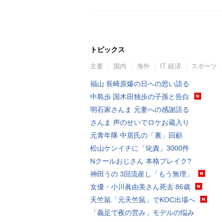
トピックス
主要
国内
海外
IT 経済
スポーツ
福山 長崎原爆の日への思い語る
中島歩 国木田独歩の子孫と告白
明石家さんま 元妻への感謝語る
さんま 声のせいでロケお蔵入り
元青年隊 中居氏の「裏」回顧
松山ケンイチに「叱責」3000件
Nクールおじさん 本格ブレイク?
神田うの 3回流産し「もう無理」
女優・小川眞由美さん死去 86歳
天竺鼠「元天竺鼠」でKOC出場へ
「義足で夜の営み」モデルの悩み