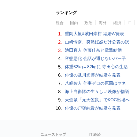
ランキング
総合
国内
政治
海外
経済
IT
1.
重岡大毅&濱田崇裕 結婚W発表
2.
山崎怜奈、突然妊娠だけ公表の訳
3.
池田直人 佐藤佳奈と電撃結婚
4.
容態悪化 会話が通じないパー子
5.
体重62kg→82kgに 寺田心の生活
6.
俳優の及川光博が結婚を発表
7.
八嶋智人 仕事ゼロの原因はマネ
8.
海上自衛隊の生々しい映像が物議
9.
天竺鼠「元天竺鼠」でKOC出場へ
10.
俳優の戸塚純貴が結婚を発表
ニューストップ
IT 経済