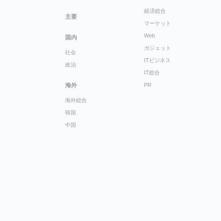
経済総合
主要
マーケット
Web
国内
ガジェット
社会
ITビジネス
政治
IT総合
海外
PR
海外総合
韓国
中国