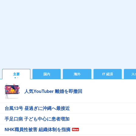
主要
国内
海外
IT 経済
ス
人気YouTuber 離婚を即撤回
台風13号 昼過ぎに沖縄へ最接近
手足口病 子ども中心に患者増加
NHK職員性被害 組織体制を指摘