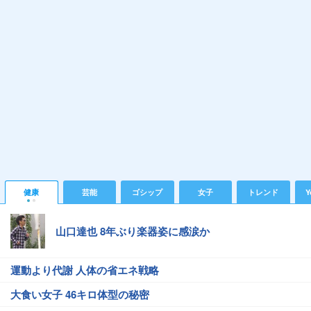
健康
芸能
ゴシップ
女子
トレンド
Y
山口達也 8年ぶり楽器姿に感涙か
運動より代謝 人体の省エネ戦略
大食い女子 46キロ体型の秘密