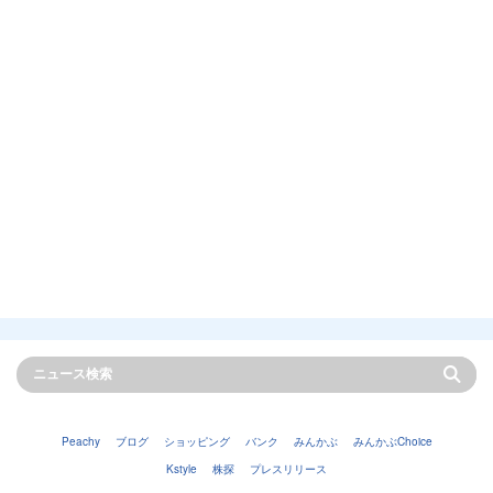
Peachy
ブログ
ショッピング
バンク
みんかぶ
みんかぶChoice
Kstyle
株探
プレスリリース