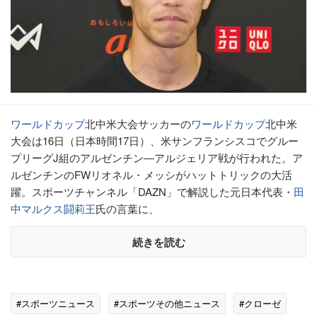
ワールドカップ
北中米大会サッカーの
ワールドカップ
北中米
大会は16日（日本時間17日）、米サンフランシスコでグルー
プリーグJ組のアルゼンチン―アルジェリア戦が行われた。ア
ルゼンチンのFWリオネル・メッシがハットトリックの大活
躍。スポーツチャンネル「DAZN」で解説した元日本代表・
田
中マルクス闘莉王
氏の言葉に、
続きを読む
#スポーツニュース
#スポーツその他ニュース
#クローゼ