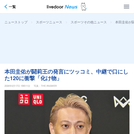
一覧
>
>
>
本田圭佑が
ニューストップ
スポーツニュース
スポーツその他ニュース
本田圭佑が闘莉王の発言にツッコミ、中継で口にし
た120に衝撃「化け物」
2026年6月17日 15時11分
写真：THE ANSWER