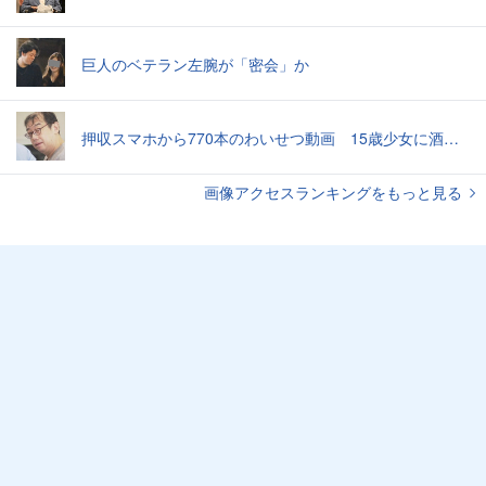
巨人のベテラン左腕が「密会」か
押収スマホから770本のわいせつ動画 15歳少女に酒と薬飲ませ性的暴行か 54歳男を再逮捕 「薬もありますよ」とSNSで誘い出し
画像アクセスランキングをもっと見る