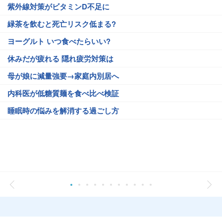
紫外線対策がビタミンD不足に
緑茶を飲むと死亡リスク低まる?
ヨーグルト いつ食べたらいい?
休みだが疲れる 隠れ疲労対策は
母が娘に減量強要→家庭内別居へ
内科医が低糖質麺を食べ比べ検証
睡眠時の悩みを解消する過ごし方