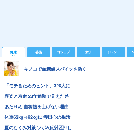
健康
芸能
ゴシップ
女子
トレンド
Y
キノコで血糖値スパイクを防ぐ
「モテるためのヒント」326人に
容姿と寿命 28年追跡で見えた差
あたりめ 血糖値を上げない理由
体重62kg→82kgに 寺田心の生活
夏のむくみ対策 ツボ&反射区押し