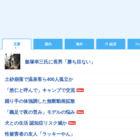
主要
国内
海外
IT 経済
ス
飯塚幸三氏に長男「勝ち目ない」
土砂崩落で温泉客ら400人孤立か
「悠仁と呼んで」キャンプで交流
踊り手の体強調した無断動画拡散
「義足で夜の営み」モデルの悩み
犬との生活 認知症リスク減か
性被害者の友人「ラッキーやん」