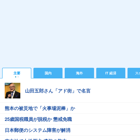
主要
国内
海外
IT 経済
ス
山田五郎さん「アド街」で名言
熊本の被災地で「火事場泥棒」か
25歳国税職員が脱税か 懲戒免職
日本郵便のシステム障害が解消