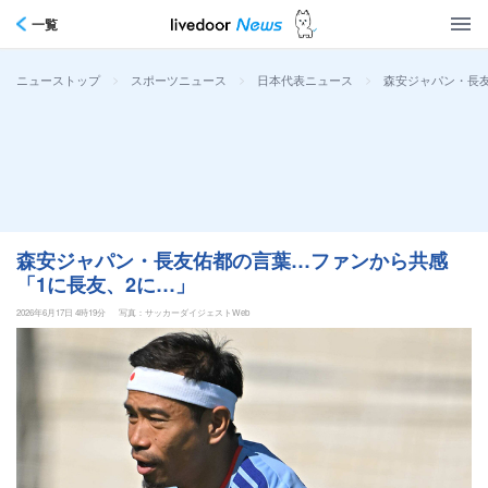
一覧
>
>
>
森安ジャパン・長友
ニューストップ
スポーツニュース
日本代表ニュース
森安ジャパン・長友佑都の言葉…ファンから共感
「1に長友、2に…」
2026年6月17日 4時19分
写真：サッカーダイジェストWeb