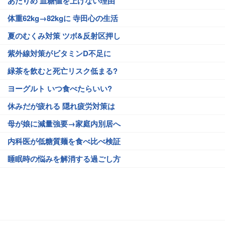
あたりめ 血糖値を上げない理由
体重62kg→82kgに 寺田心の生活
夏のむくみ対策 ツボ&反射区押し
紫外線対策がビタミンD不足に
緑茶を飲むと死亡リスク低まる?
ヨーグルト いつ食べたらいい?
休みだが疲れる 隠れ疲労対策は
母が娘に減量強要→家庭内別居へ
内科医が低糖質麺を食べ比べ検証
睡眠時の悩みを解消する過ごし方