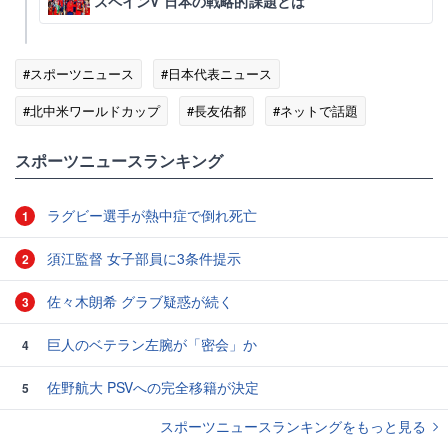
スペインV 日本の戦略的課題とは
#スポーツニュース
#日本代表ニュース
#北中米ワールドカップ
#長友佑都
#ネットで話題
#スポーツニュース・トピックス
スポーツニュースランキング
ラグビー選手が熱中症で倒れ死亡
1
須江監督 女子部員に3条件提示
2
佐々木朗希 グラブ疑惑が続く
3
巨人のベテラン左腕が「密会」か
4
佐野航大 PSVへの完全移籍が決定
5
スポーツニュースランキングをもっと見る