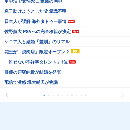
車中泊で女性死亡 遺族の胸中
息子助けようとした父 意識不明
日本人が誤解 海外タトゥー事情
佐野航大 PSVへの完全移籍が決定
ケニア人と結婚「差別」のリアル
花王が「焼肉店」限定オープン？
「許せない不祥事タレント」1位
俳優の戸塚純貴が結婚を発表
配信で激怒 堀大輔氏が物議