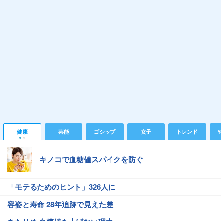
健康
芸能
ゴシップ
女子
トレンド
Y
キノコで血糖値スパイクを防ぐ
「モテるためのヒント」326人に
容姿と寿命 28年追跡で見えた差