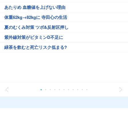
あたりめ 血糖値を上げない理由
体重62kg→82kgに 寺田心の生活
夏のむくみ対策 ツボ&反射区押し
紫外線対策がビタミンD不足に
緑茶を飲むと死亡リスク低まる?