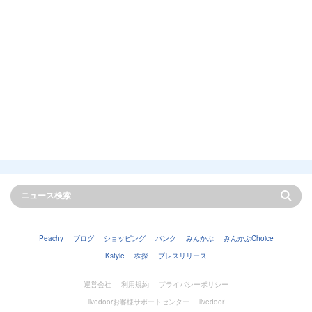
Peachy
ブログ
ショッピング
バンク
みんかぶ
みんかぶChoice
Kstyle
株探
プレスリリース
運営会社
利用規約
プライバシーポリシー
livedoorお客様サポートセンター
livedoor