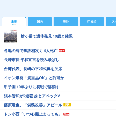
主要
国内
海外
IT 経済
ス
槍ヶ岳で遺体発見 19歳と確認
各地の海で事故相次ぐ 4人死亡
長崎市長 平和宣言を読み飛ばし
台湾代表、長崎の平和式典を欠席
イオン爆発「貴重品OK」と許可か
甲子園 10年ぶりに初戦で姿消す
張本智和が2連覇 妹とアベックV
藤原竜也、「労務改善」アピール
ドン小西「いつ心臓止まっても」