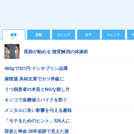
健康
芸能
ゴシップ
女子
トレンド
Y
医師が勧める 猫背解消の体操術
465gで321円 ドンキプリン品薄
麻辣湯 具材次第でカツ丼級に
うつ病患者の本音とNGな接し方
キノコで血糖値スパイクを防ぐ
メンタルに良い影響を与える趣味
「モテるためのヒント」326人に
容姿と寿命 28年追跡で見えた差