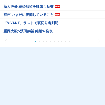
新人声優 結婚願望を吐露し反響
有吉 いまだに後悔していること
「VIVANT」ラストで裏切り者判明
重岡大毅&濱田崇裕 結婚W発表