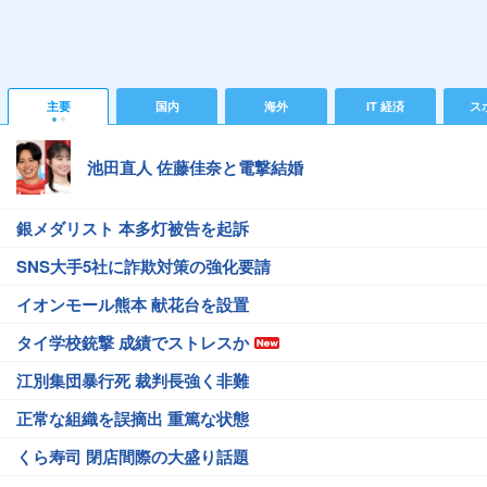
主要
国内
海外
IT 経済
ス
池田直人 佐藤佳奈と電撃結婚
銀メダリスト 本多灯被告を起訴
SNS大手5社に詐欺対策の強化要請
イオンモール熊本 献花台を設置
タイ学校銃撃 成績でストレスか
江別集団暴行死 裁判長強く非難
正常な組織を誤摘出 重篤な状態
くら寿司 閉店間際の大盛り話題