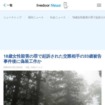
一覧
>
>
>
18歳女性殺害の罪で起訴さ
ニューストップ
国内ニュース
社会ニュース
18歳女性殺害の罪で起訴された交際相手の33歳被告
事件後に偽装工作か
2026年6月13日 21時4分
写真：内外タイムス