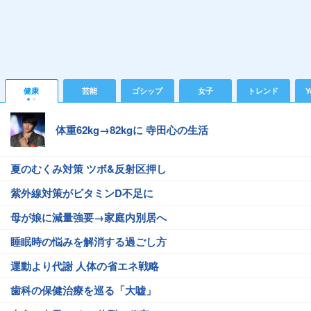
健康
芸能
ゴシップ
女子
トレンド
Y
体重62kg→82kgに 寺田心の生活
夏のむくみ対策 ツボ&反射区押し
紫外線対策がビタミンD不足に
母が娘に減量強要→家庭内別居へ
睡眠時の悩みを解消する過ごし方
運動より代謝 人体の省エネ戦略
歯科の保健治療を巡る「大嘘」