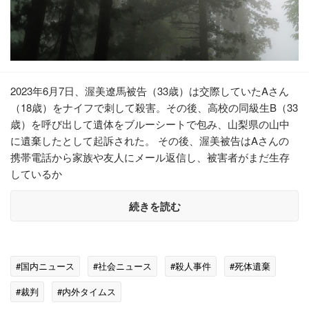
2023年6月7日、渥美遼馬被告（33歳）は交際していたAさん
（18歳）をナイフで刺して殺害。その後、高校の同級生B（33
歳）を呼び出して遺体をブルーシートで包み、山梨県の山中
に遺棄したとして起訴された。 その後、渥美被告はAさんの
携帯電話から家族や友人にメール返信し、被害者がまだ生存
しているか
続きを読む
#国内ニュース
#社会ニュース
#殺人事件
#死体遺棄
#裁判
#内外タイムス