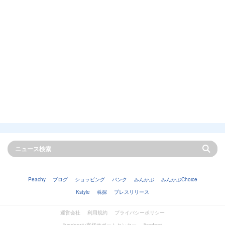
Peachy
ブログ
ショッピング
バンク
みんかぶ
みんかぶChoice
Kstyle
株探
プレスリリース
運営会社
利用規約
プライバシーポリシー