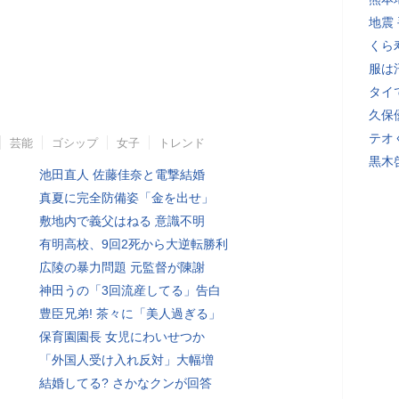
地震
くら
服は
タイ
久保
テオ
芸能
ゴシップ
女子
トレンド
黒木
池田直人 佐藤佳奈と電撃結婚
真夏に完全防備姿「金を出せ」
敷地内で義父はねる 意識不明
有明高校、9回2死から大逆転勝利
広陵の暴力問題 元監督が陳謝
神田うの「3回流産してる」告白
豊臣兄弟! 茶々に「美人過ぎる」
保育園園長 女児にわいせつか
「外国人受け入れ反対」大幅増
結婚してる? さかなクンが回答