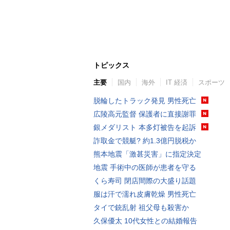
トピックス
主要
国内
海外
IT 経済
スポーツ
脱輪したトラック発見 男性死亡
広陵高元監督 保護者に直接謝罪
銀メダリスト 本多灯被告を起訴
詐取金で競艇? 約1.3億円脱税か
熊本地震「激甚災害」に指定決定
地震 手術中の医師が患者を守る
くら寿司 閉店間際の大盛り話題
服は汗で濡れ皮膚乾燥 男性死亡
タイで銃乱射 祖父母も殺害か
久保優太 10代女性との結婚報告