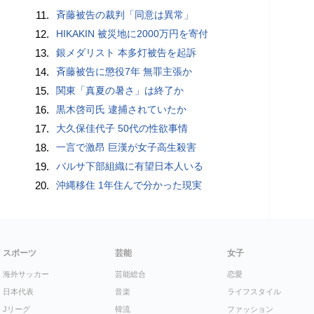
11.
斉藤被告の裁判「同意は異常」
12.
HIKAKIN 被災地に2000万円を寄付
13.
銀メダリスト 本多灯被告を起訴
14.
斉藤被告に懲役7年 無罪主張か
15.
関東「真夏の暑さ」は終了か
16.
黒木啓司氏 逮捕されていたか
17.
大久保佳代子 50代の性欲事情
18.
一言で激昂 巨漢が女子高生殺害
19.
バルサ下部組織に有望日本人いる
20.
沖縄移住 1年住んで分かった現実
スポーツ
芸能
女子
海外サッカー
芸能総合
恋愛
日本代表
音楽
ライフスタイル
Jリーグ
韓流
ファッション