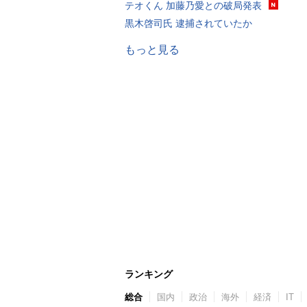
テオくん 加藤乃愛との破局発表
黒木啓司氏 逮捕されていたか
もっと見る
ランキング
総合
国内
政治
海外
経済
IT