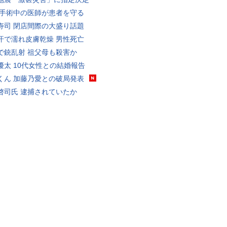
 手術中の医師が患者を守る
寿司 閉店間際の大盛り話題
汗で濡れ皮膚乾燥 男性死亡
で銃乱射 祖父母も殺害か
優太 10代女性との結婚報告
くん 加藤乃愛との破局発表
啓司氏 逮捕されていたか