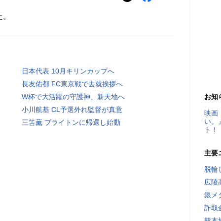
た。
日本代表 10月キリンカップへ
長友佑都 FC東京戦で去就挨拶へ
W杯で大活躍の守護神、新天地へ
お知
小川航基 CL予選外れ監督が真意
映画
い。
三笘薫 ブライトンに帰還し始動
ト！
主要
脱輪
広陵
銀メ
詐取
熊本