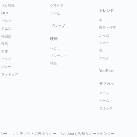
プロ野球
グラビア
トレンド
MLB
テレビ
本
ゴルフ
ゴシップ
教育・仕事
テニス
からだ
格闘技
映画
マネー
競馬
レビュー
車
相撲
プレゼント
グルメ
バスケ
特集
バレー
YouTube
フィギュア
サブカル
アニメ
ゲーム
コミック
リシー
コンテンツ・広告ポリシー
livedoorお客様サポートセンター