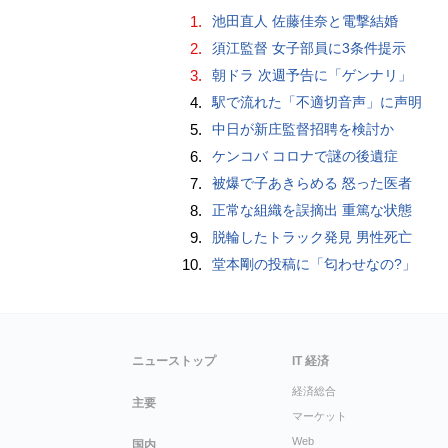
1.
池田直人 佐藤佳奈と電撃結婚
2.
須江監督 女子部員に3条件提示
3.
朝ドラ 次週予告に「ゲンナリ」
4.
駅で流れた「不適切音声」に声明
5.
中日が新庄監督招聘を検討か
6.
ケンコバ コロナで謎の後遺症
7.
被爆で子あきらめる 怒った医者
8.
正常な組織を誤摘出 重篤な状態
9.
脱輪したトラック発見 男性死亡
10.
堂本剛の投稿に「匂わせなの?」
ニューストップ
IT 経済
経済総合
主要
マーケット
Web
国内