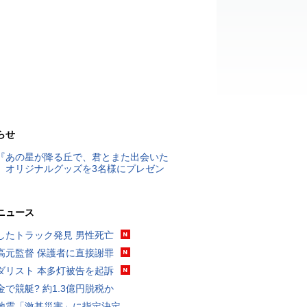
らせ
『あの星が降る丘で、君とまた出会いた
』オリジナルグッズを3名様にプレゼン
ニュース
したトラック発見 男性死亡
高元監督 保護者に直接謝罪
ダリスト 本多灯被告を起訴
金で競艇? 約1.3億円脱税か
地震「激甚災害」に指定決定