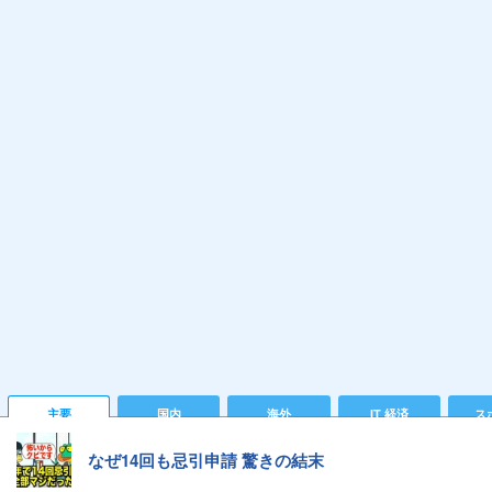
主要
国内
海外
IT 経済
ス
なぜ14回も忌引申請 驚きの結末