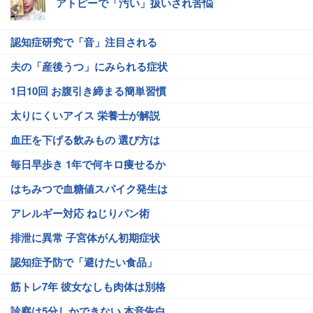
アトピーで「汚い」扱いされ苦悩
認知症研究で「音」注目される
夫の「産後うつ」にみられる症状
1日10回 お腹引き締まる簡単習慣
太りにくいアイス 栄養士が解説
血圧を下げる飲みもの 選び方は
毎日早歩き 1年で何キロ痩せるか
はちみつで血糖値スパイク発生は
アレルギー対応 ねじりパン術
排泄に異常 子宮体がん初期症状
認知症予防で「避けたい食品」
筋トレ7年 彼女なしも肉体は別格
診察は5分しかできない 本音告白