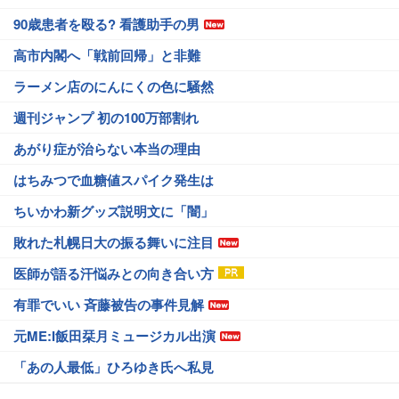
90歳患者を殴る? 看護助手の男
高市内閣へ「戦前回帰」と非難
ラーメン店のにんにくの色に騒然
週刊ジャンプ 初の100万部割れ
あがり症が治らない本当の理由
はちみつで血糖値スパイク発生は
ちいかわ新グッズ説明文に「闇」
敗れた札幌日大の振る舞いに注目
医師が語る汗悩みとの向き合い方
有罪でいい 斉藤被告の事件見解
元ME:I飯田栞月ミュージカル出演
「あの人最低」ひろゆき氏へ私見