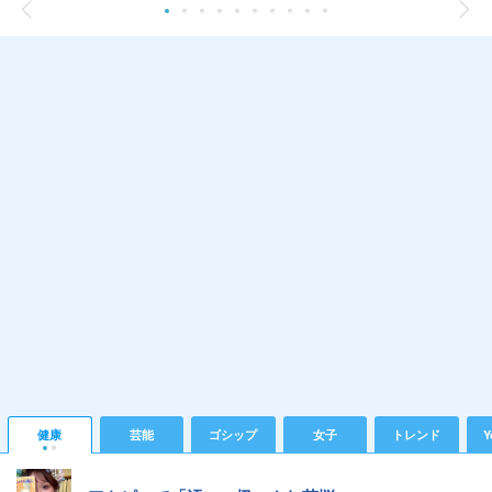
健康
芸能
ゴシップ
女子
トレンド
Y