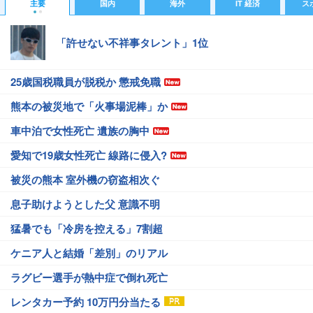
主要
国内
海外
IT 経済
ス
「許せない不祥事タレント」1位
25歳国税職員が脱税か 懲戒免職
熊本の被災地で「火事場泥棒」か
車中泊で女性死亡 遺族の胸中
愛知で19歳女性死亡 線路に侵入?
被災の熊本 室外機の窃盗相次ぐ
息子助けようとした父 意識不明
猛暑でも「冷房を控える」7割超
ケニア人と結婚「差別」のリアル
ラグビー選手が熱中症で倒れ死亡
レンタカー予約 10万円分当たる