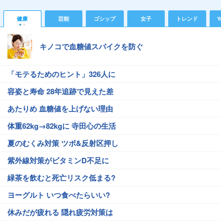
健康
芸能
ゴシップ
女子
トレンド
Y
キノコで血糖値スパイクを防ぐ
「モテるためのヒント」326人に
容姿と寿命 28年追跡で見えた差
あたりめ 血糖値を上げない理由
体重62kg→82kgに 寺田心の生活
夏のむくみ対策 ツボ&反射区押し
紫外線対策がビタミンD不足に
緑茶を飲むと死亡リスク低まる?
ヨーグルト いつ食べたらいい?
休みだが疲れる 隠れ疲労対策は