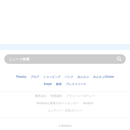
Peachy
ブログ
ショッピング
バンク
みんかぶ
みんかぶChoice
Kstyle
株探
プレスリリース
運営会社
利用規約
プライバシーポリシー
livedoorお客様サポートセンター
livedoor
コンテンツ・広告ポリシー
© livedoor