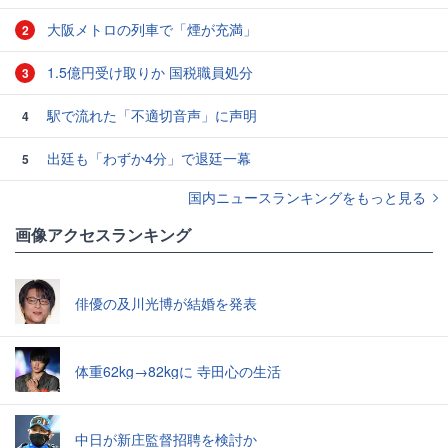
大阪メトロの列車で「煙が充満」
2
1.5億円受け取りか 国税職員処分
3
駅で流れた「不適切音声」に声明
4
出廷も「わずか4分」で退廷一幕
5
国内ニュースランキングをもっと見る
画像アクセスランキング
俳優の及川光博が結婚を発表
体重62kg→82kgに 寺田心の生活
中日が新庄監督招聘を検討か