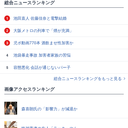
総合ニュースランキング
池田直人 佐藤佳奈と電撃結婚
1
大阪メトロの列車で「煙が充満」
2
児ポ動画770本 酒飲ませ性加害か
3
池袋暴走事故 加害者家族の苦悩
4
容態悪化 会話が通じないパー子
5
総合ニュースランキングをもっと見る
画像アクセスランキング
森喜朗氏の「影響力」が減退か
性被害者の友人「ラッキーやん」