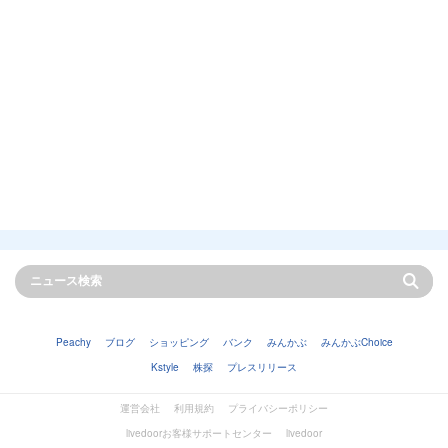
Peachy
ブログ
ショッピング
バンク
みんかぶ
みんかぶChoice
Kstyle
株探
プレスリリース
運営会社
利用規約
プライバシーポリシー
livedoorお客様サポートセンター
livedoor