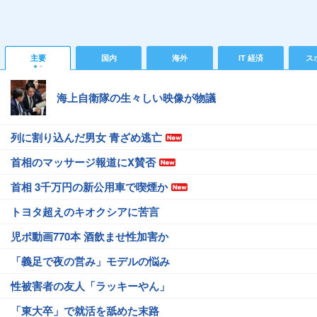
主要
国内
海外
IT 経済
ス
海上自衛隊の生々しい映像が物議
列に割り込んだ男女 青ざめ逃亡
首相のマッサージ報道にX賛否
首相 3千万円の新公用車で喫煙か
トヨタ超えのキオクシアに苦言
児ポ動画770本 酒飲ませ性加害か
「義足で夜の営み」モデルの悩み
性被害者の友人「ラッキーやん」
「東大卒」で就活を舐めた末路