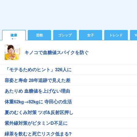
健康
芸能
ゴシップ
女子
トレンド
Y
キノコで血糖値スパイクを防ぐ
「モテるためのヒント」326人に
容姿と寿命 28年追跡で見えた差
あたりめ 血糖値を上げない理由
体重62kg→82kgに 寺田心の生活
夏のむくみ対策 ツボ&反射区押し
紫外線対策がビタミンD不足に
緑茶を飲むと死亡リスク低まる?