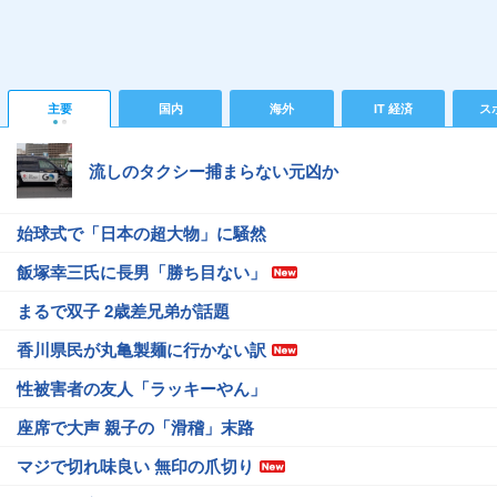
主要
国内
海外
IT 経済
ス
流しのタクシー捕まらない元凶か
始球式で「日本の超大物」に騒然
飯塚幸三氏に長男「勝ち目ない」
まるで双子 2歳差兄弟が話題
香川県民が丸亀製麺に行かない訳
性被害者の友人「ラッキーやん」
座席で大声 親子の「滑稽」末路
マジで切れ味良い 無印の爪切り