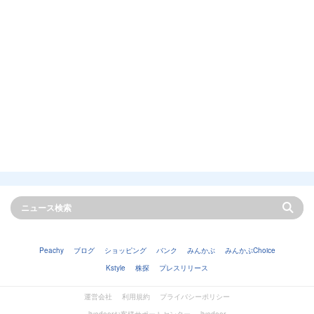
Peachy
ブログ
ショッピング
バンク
みんかぶ
みんかぶChoice
Kstyle
株探
プレスリリース
運営会社
利用規約
プライバシーポリシー