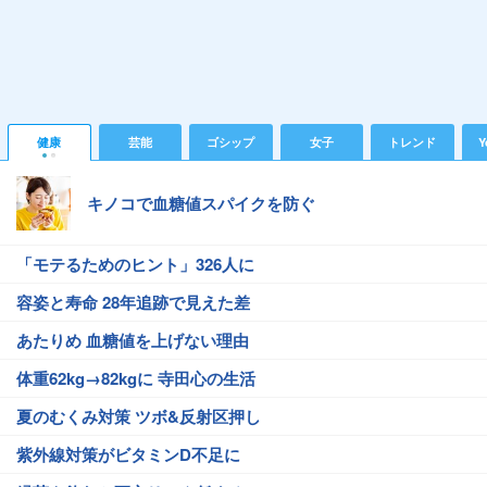
健康
芸能
ゴシップ
女子
トレンド
Y
キノコで血糖値スパイクを防ぐ
「モテるためのヒント」326人に
容姿と寿命 28年追跡で見えた差
あたりめ 血糖値を上げない理由
体重62kg→82kgに 寺田心の生活
夏のむくみ対策 ツボ&反射区押し
紫外線対策がビタミンD不足に