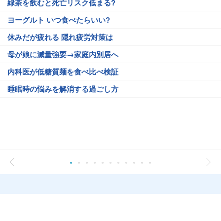
緑茶を飲むと死亡リスク低まる?
ヨーグルト いつ食べたらいい?
休みだが疲れる 隠れ疲労対策は
母が娘に減量強要→家庭内別居へ
内科医が低糖質麺を食べ比べ検証
睡眠時の悩みを解消する過ごし方