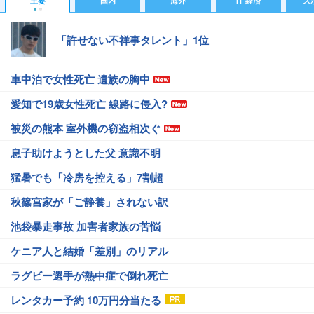
主要
国内
海外
IT 経済
ス
「許せない不祥事タレント」1位
車中泊で女性死亡 遺族の胸中
愛知で19歳女性死亡 線路に侵入?
被災の熊本 室外機の窃盗相次ぐ
息子助けようとした父 意識不明
猛暑でも「冷房を控える」7割超
秋篠宮家が「ご静養」されない訳
池袋暴走事故 加害者家族の苦悩
ケニア人と結婚「差別」のリアル
ラグビー選手が熱中症で倒れ死亡
レンタカー予約 10万円分当たる