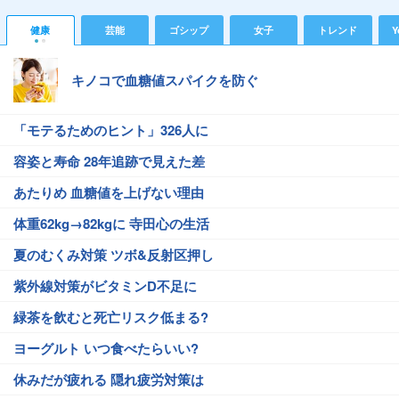
健康
芸能
ゴシップ
女子
トレンド
Y
キノコで血糖値スパイクを防ぐ
「モテるためのヒント」326人に
容姿と寿命 28年追跡で見えた差
あたりめ 血糖値を上げない理由
体重62kg→82kgに 寺田心の生活
夏のむくみ対策 ツボ&反射区押し
紫外線対策がビタミンD不足に
緑茶を飲むと死亡リスク低まる?
ヨーグルト いつ食べたらいい?
休みだが疲れる 隠れ疲労対策は