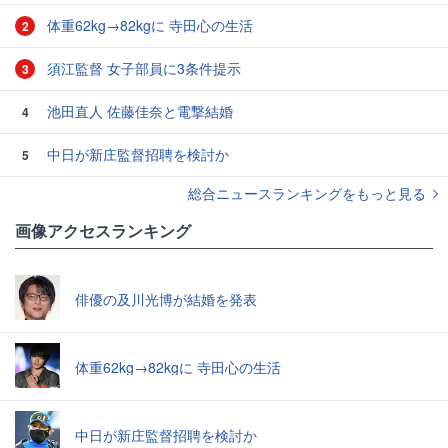
体重62kg→82kgに 寺田心の生活
2
須江監督 女子部員に3条件提示
3
池田直人 佐藤佳奈と電撃結婚
4
中日が新庄監督招聘を検討か
5
総合ニュースランキングをもっと見る
画像アクセスランキング
俳優の及川光博が結婚を発表
体重62kg→82kgに 寺田心の生活
中日が新庄監督招聘を検討か