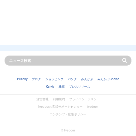
Peachy
ブログ
ショッピング
バンク
みんかぶ
みんかぶChoice
Kstyle
株探
プレスリリース
運営会社
利用規約
プライバシーポリシー
livedoorお客様サポートセンター
livedoor
コンテンツ・広告ポリシー
© livedoor