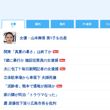
主要
国内
海外
IT 経済
ス
女優・山本舞香 第1子を出産
関東「真夏の暑さ」は終了か
7歳に暴行か 施設従業員の女逮捕
夫に包丁? 毎日新聞記者の女逮捕
立体駐車場から車落下 夫婦死傷
「泥酔者」熊本で通報が頻発か
家の隣が民泊「トラウマなった」
露 原爆投下巡り広島市長を批判