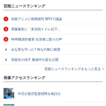
#オランダ
芸能ニュースランキング
深夜アニメに喫煙描写 BPOで議論
1
斉藤被告に「多目的トイレ以下」
2
NHK職員性被害 出演者に怒りの声
3
みな実を守った? 粋な行動に称賛
4
高校生の信子 勉強中の姿を公開
5
芸能ニュースランキングをもっと見る
画像アクセスランキング
中日が新庄監督招聘を検討か