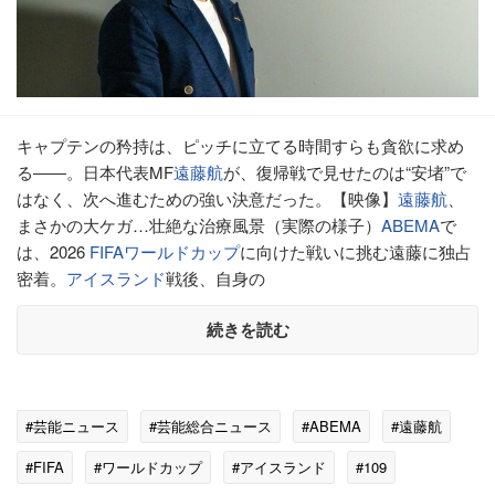
キャプテンの矜持は、ピッチに立てる時間すらも貪欲に求め
る――。日本代表MF
遠藤航
が、復帰戦で見せたのは“安堵”で
はなく、次へ進むための強い決意だった。【映像】
遠藤航
、
まさかの大ケガ…壮絶な治療風景（実際の様子）
ABEMA
で
は、2026
FIFA
ワールドカップ
に向けた戦いに挑む遠藤に独占
密着。
アイスランド
戦後、自身の
続きを読む
#芸能ニュース
#芸能総合ニュース
#ABEMA
#遠藤航
#FIFA
#ワールドカップ
#アイスランド
#109