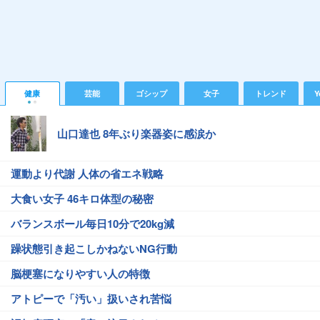
健康
芸能
ゴシップ
女子
トレンド
Y
山口達也 8年ぶり楽器姿に感涙か
運動より代謝 人体の省エネ戦略
大食い女子 46キロ体型の秘密
バランスボール毎日10分で20kg減
躁状態引き起こしかねないNG行動
脳梗塞になりやすい人の特徴
アトピーで「汚い」扱いされ苦悩