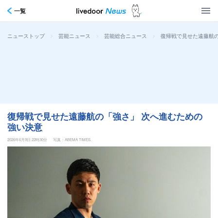
一覧
>
>
>
復帰戦で見せた遠藤航の
ニューストップ
芸能ニュース
芸能総合ニュース
復帰戦で見せた遠藤航の「強さ」 次へ進むための
強い決意
2026年6月9日 22時30分
写真：ABEMA TIMES