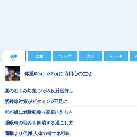
健康
芸能
ゴシップ
女子
トレンド
Y
体重62kg→82kgに 寺田心の生活
夏のむくみ対策 ツボ&反射区押し
紫外線対策がビタミンD不足に
母が娘に減量強要→家庭内別居へ
睡眠時の悩みを解消する過ごし方
運動より代謝 人体の省エネ戦略