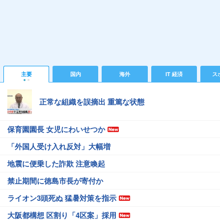
主要
国内
海外
IT 経済
ス
正常な組織を誤摘出 重篤な状態
保育園園長 女児にわいせつか
「外国人受け入れ反対」大幅増
地震に便乗した詐欺 注意喚起
禁止期間に徳島市長が寄付か
ライオン3頭死ぬ 猛暑対策を指示
大阪都構想 区割り「4区案」採用