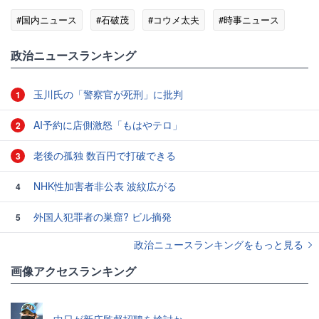
#国内ニュース
#石破茂
#コウメ太夫
#時事ニュース
政治ニュースランキング
玉川氏の「警察官が死刑」に批判
1
AI予約に店側激怒「もはやテロ」
2
老後の孤独 数百円で打破できる
3
NHK性加害者非公表 波紋広がる
4
外国人犯罪者の巣窟? ビル摘発
5
政治ニュースランキングをもっと見る
画像アクセスランキング