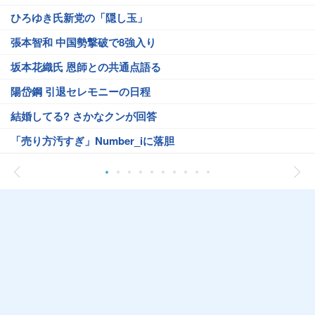
ひろゆき氏新党の「隠し玉」
張本智和 中国勢撃破で8強入り
坂本花織氏 恩師との共通点語る
陽岱鋼 引退セレモニーの日程
結婚してる? さかなクンが回答
「売り方汚すぎ」Number_iに落胆