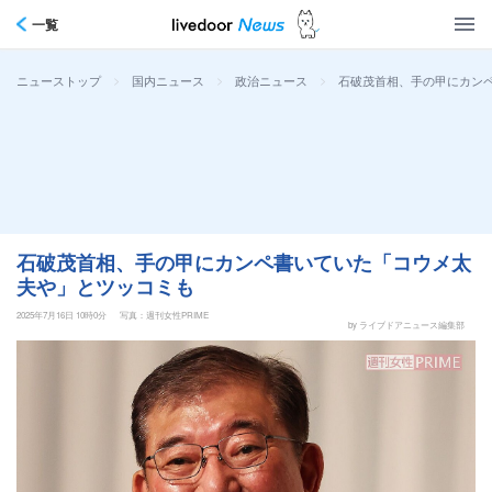
一覧
>
>
>
石破茂首相、手の甲にカン
ニューストップ
国内ニュース
政治ニュース
石破茂首相、手の甲にカンペ書いていた「コウメ太
夫や」とツッコミも
2025年7月16日 10時0分
写真：週刊女性PRIME
by ライブドアニュース編集部