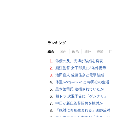
ランキング
総合
国内
政治
海外
経済
IT
1.
俳優の及川光博が結婚を発表
2.
須江監督 女子部員に3条件提示
3.
池田直人 佐藤佳奈と電撃結婚
4.
体重62kg→82kgに 寺田心の生活
5.
黒木啓司氏 逮捕されていたか
6.
朝ドラ 次週予告に「ゲンナリ」
7.
中日が新庄監督招聘を検討か
8.
「絶対に奇形生まれる」医師反対