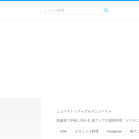
ニューストップ
グルメニュース
>
>
炊飯器で手軽に作れる 南アジアの国民料理「ビリヤニ
USA
エスニック料理
Instagram
南ア
アルフ