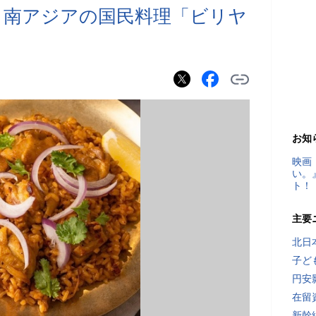
 南アジアの国民料理「ビリヤ
お知
映画
い。
ト！
主要
北日
子ど
円安
在留
新幹