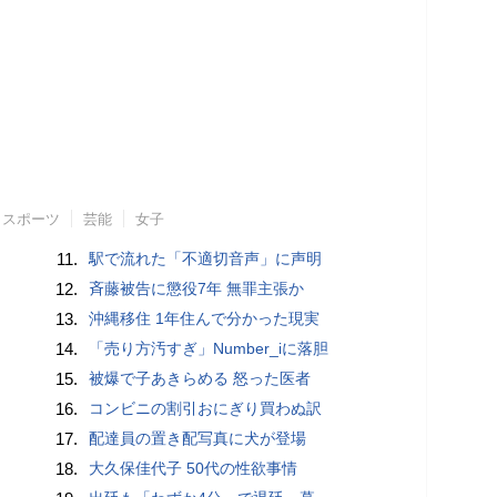
スポーツ
芸能
女子
11.
駅で流れた「不適切音声」に声明
12.
斉藤被告に懲役7年 無罪主張か
13.
沖縄移住 1年住んで分かった現実
14.
「売り方汚すぎ」Number_iに落胆
15.
被爆で子あきらめる 怒った医者
16.
コンビニの割引おにぎり買わぬ訳
17.
配達員の置き配写真に犬が登場
18.
大久保佳代子 50代の性欲事情