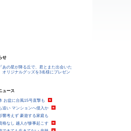
らせ
『あの星が降る丘で、君とまた出会いた
』オリジナルグッズを3名様にプレゼン
ニュース
本 お盆に台風15号直撃も
も追い マンションへ侵入か
影響考えず 豪遊する家庭も
資格なし 越人が惨事起こす
線できても生きてない 辛辣