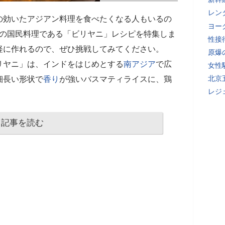
レン
の効いたアジアン料理を食べたくなる人もいるの
ヨー
の国民料理である「ビリヤニ」レシピを特集しま
性接
軽に作れるので、ぜひ挑戦してみてください。
原爆
リヤニ」は、インドをはじめとする
南アジア
で広
女性
北京
細長い形状で
香り
が強いバスマティライスに、鶏
レジ
記事を読む