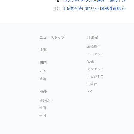
9.
巨人のベテラン左腕が「密会」か
10.
1.5億円受け取りか 国税職員処分
ニューストップ
IT 経済
経済総合
主要
マーケット
Web
国内
ガジェット
社会
ITビジネス
政治
IT総合
海外
PR
海外総合
韓国
中国