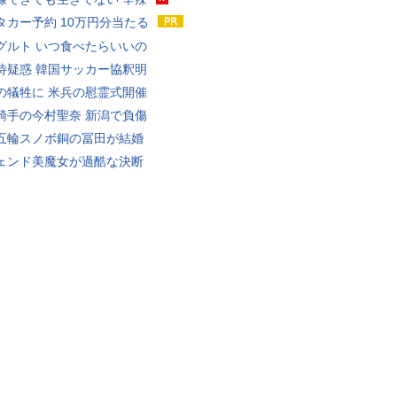
タカー予約 10万円分当たる
グルト いつ食べたらいいの
待疑惑 韓国サッカー協釈明
の犠牲に 米兵の慰霊式開催
騎手の今村聖奈 新潟で負傷
五輪スノボ銅の冨田が結婚
ェンド美魔女が過酷な決断