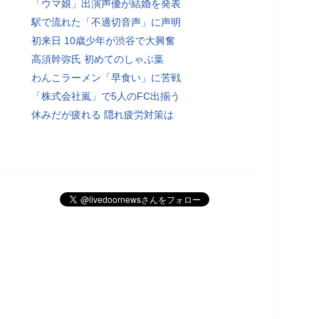
「ウマ娘」出演声優が結婚を発表
駅で流れた「不適切音声」に声明
初来日 10歳少年が渋谷で大興奮
高須幹弥氏 初めてのしゃぶ葉
わんこラーメン「早食い」に苦戦
「株式会社嵐」で5人のFC出揃う
休みだが疲れる 隠れ疲労対策は