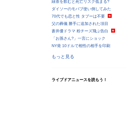
緑茶を飲むと死亡リスク低まる?
ダイソーのモバブ使い倒してみた
70代でも恋と性 タブーは不要
父の葬儀 勝手に追加された項目
蒼井優ドラマ 粉チーズ飛ぶ告白
「お孫さん?」一言にショック
NY発 10ドルで相性の相手を印刷
もっと見る
ライブドアニュースを読もう！