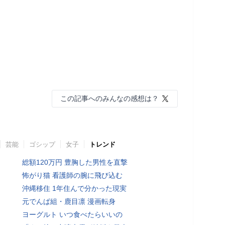
この記事へのみんなの感想は？
芸能
ゴシップ
女子
トレンド
総額120万円 豊胸した男性を直撃
怖がり猫 看護師の腕に飛び込む
沖縄移住 1年住んで分かった現実
元でんぱ組・鹿目凛 漫画転身
ヨーグルト いつ食べたらいいの