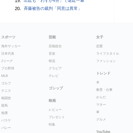
19.
出廷も「わずか4分」で退廷一幕
20.
斉藤被告の裁判「同意は異常」
スポーツ
芸能
女子
海外サッカー
芸能総合
恋愛
日本代表
音楽
ライフスタイル
Jリーグ
韓流
ファッション
プロ野球
グラビア
トレンド
MLB
テレビ
本
ゴルフ
ゴシップ
教育・仕事
テニス
からだ
格闘技
映画
マネー
競馬
レビュー
車
相撲
プレゼント
グルメ
バスケ
特集
バレー
YouTube