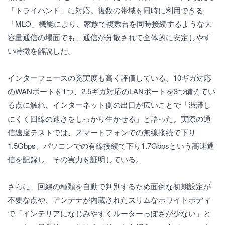
「トライバンド」に対応。複数の帯域を同時に利用できる
「MLO」機能により、家族で複数台を同時接続するような大
容量通信の場面でも、通信が分散されて全体的に安定しやす
い特徴を解説した。
インターフェースの充実度も高く評価している。10ギガ対応
のWANポートを1つ、2.5ギガ対応のLANポートを3つ備えてい
る点に触れ、インターネット側の出口が広いことで「渋滞し
にくく回線の速さをしっかり生かせる」と語った。実際の通
信速度テストでは、スマートフォンでの無線接続で下り
1.5Gbps、パソコンでの有線接続で下り1.7Gbpsという高速通
信を記録し、その実力を証明している。
さらに、回線の種類を自動で判別するため面倒な初期設定が
不要な点や、アンテナが内蔵されたスリムなホワイトボディ
で「インテリアになじみやすくルーターっぽさが少ない」と