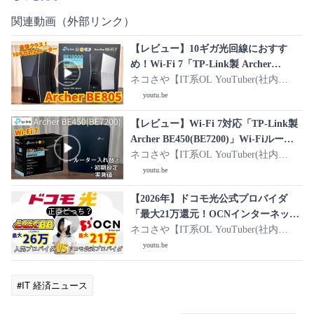
関連動画（外部リンク）
【レビュー】10ギガ光回線におすす
め！Wi-Fi 7「TP-Link製 Archer
BE805(BE19000)」Wi-Fiルーター！通
ネコさや【IT系OL YouTuber(社内
信速度/ルーター交換/TP-Linkアプリ初
SE)】
youtu.be
期設定
【レビュー】Wi-Fi 7対応「TP-Link製
Archer BE450(BE7200)」Wi-Fiルータ
ーを使ってみた【ルーター入れ替え・
ネコさや【IT系OL YouTuber(社内
設置手順】【初期設定】【通信速度】
SE)】
youtu.be
【2026年】ドコモ光公式プロバイダ
「最大21万還元！OCNインターネッ
ト」VS 高額キャッシュバック「最大26
ネコさや【IT系OL YouTuber(社内
万還元！GMOとくとくBB」プロバイ
SE)】
youtu.be
ダ違い徹底比較！キャンペーン/料金/速
度など
#IT 経済ニュース