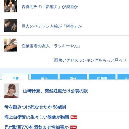
森喜朗氏の「影響力」が減退か
巨人のベテラン左腕が「密会」か
性被害者の友人「ラッキーやん」
画像アクセスランキングをもっと見る
主要
国内
海外
IT 経済
ス
山崎怜奈、突然妊娠だけ公表の訳
母を踏みつけ死なせたか 58歳男
海上自衛隊の生々しい映像が物議
児ポ動画770本 酒飲ませ性加害か