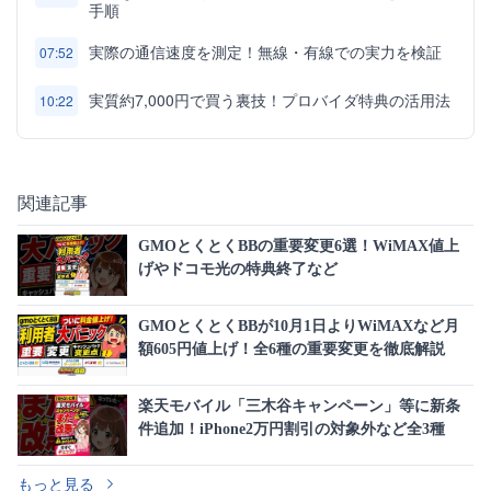
手順
実際の通信速度を測定！無線・有線での実力を検証
07:52
実質約7,000円で買う裏技！プロバイダ特典の活用法
10:22
関連記事
GMOとくとくBBの重要変更6選！WiMAX値上
げやドコモ光の特典終了など
GMOとくとくBBが10月1日よりWiMAXなど月
額605円値上げ！全6種の重要変更を徹底解説
楽天モバイル「三木谷キャンペーン」等に新条
件追加！iPhone2万円割引の対象外など全3種
もっと見る