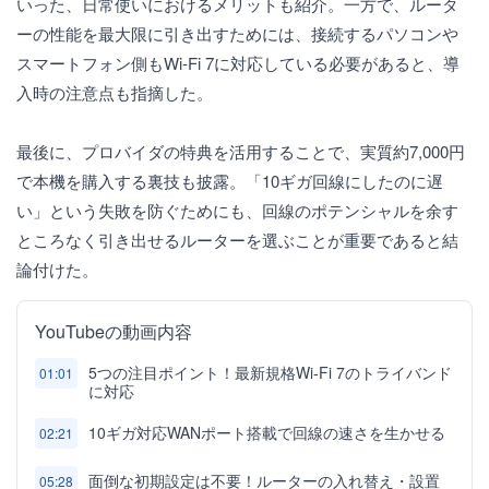
いった、日常使いにおけるメリットも紹介。一方で、ルータ
ーの性能を最大限に引き出すためには、接続するパソコンや
スマートフォン側もWi-Fi 7に対応している必要があると、導
入時の注意点も指摘した。
最後に、プロバイダの特典を活用することで、実質約7,000円
で本機を購入する裏技も披露。「10ギガ回線にしたのに遅
い」という失敗を防ぐためにも、回線のポテンシャルを余す
ところなく引き出せるルーターを選ぶことが重要であると結
論付けた。
YouTubeの動画内容
5つの注目ポイント！最新規格Wi-Fi 7のトライバンド
01:01
に対応
10ギガ対応WANポート搭載で回線の速さを生かせる
02:21
面倒な初期設定は不要！ルーターの入れ替え・設置
05:28