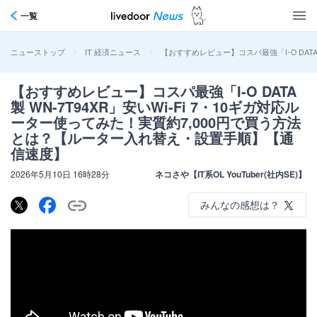
一覧
>
>
【おすすめレビュー】コスパ最強「I-O DAT
ニューストップ
IT 経済ニュース
【おすすめレビュー】コスパ最強「I-O DATA
製 WN-7T94XR」安いWi-Fi 7・10ギガ対応ル
ーター使ってみた！実質約7,000円で買う方法
とは？【ルーター入れ替え・設置手順】【通
信速度】
2026年5月10日 16時28分
ネコさや【IT系OL YouTuber(社内SE)】
みんなの感想は？