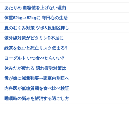
あたりめ 血糖値を上げない理由
体重62kg→82kgに 寺田心の生活
夏のむくみ対策 ツボ&反射区押し
紫外線対策がビタミンD不足に
緑茶を飲むと死亡リスク低まる?
ヨーグルト いつ食べたらいい?
休みだが疲れる 隠れ疲労対策は
母が娘に減量強要→家庭内別居へ
内科医が低糖質麺を食べ比べ検証
睡眠時の悩みを解消する過ごし方