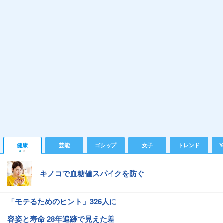
健康
芸能
ゴシップ
女子
トレンド
Y
キノコで血糖値スパイクを防ぐ
「モテるためのヒント」326人に
容姿と寿命 28年追跡で見えた差