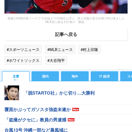
脅威の年間63発ペースで“大谷超え”の可能性も浮上 村上宗隆が逆方向弾で呼び覚ました
MLB史に残る大打者の「価値」
記事へ戻る
#スポーツニュース
#MLBニュース
#村上宗隆
#ホワイトソックス
#大谷翔平
主要
国内
海外
IT 経済
ス
「脱STARTO社」かじ切り…大勝利
覆面かぶってガソスタ強盗未遂か
「盗撮がクセに」教員の男逮捕
台風13号 沖縄一部など暴風域に