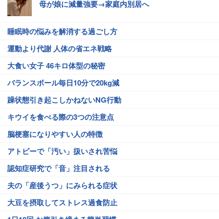
母が娘に減量強要→家庭内別居へ
睡眠時の悩みを解消する過ごし方
運動より代謝 人体の省エネ戦略
大食い女子 46キロ体型の秘密
バランスボール毎日10分で20kg減
躁状態引き起こしかねないNG行動
キウイを食べる際の3つの注意点
脳梗塞になりやすい人の特徴
アトピーで「汚い」扱いされ苦悩
認知症研究で「音」注目される
夫の「産後うつ」にみられる症状
大豆を摂取してストレス過食防止