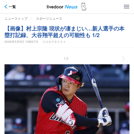
一覧
>
ニューストップ
スポーツニュース
【画像】村上宗隆 現状が凄まじい…新人選手の本
塁打記録、大谷翔平超えの可能性も 1/2
2026年5月9日 10時27分
ココカラネクスト
1/2