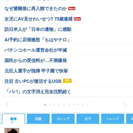
なぜ避難後に再入館できたのか
女児にAV見せわいせつ? 75歳逮捕
訪日米人が「日本の遺物」に感動
AI予約に店側激怒「もはやテロ」
パチンコホール運営会社が半減
国民からの受信料が…不満爆発
元巨人選手が指揮 甲子園で快挙
注目 古いPCが復活するUSB
「パパ」の文字消え完全沈黙続く
健康
芸能
ゴシップ
女子
トレンド
Y