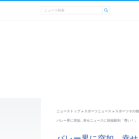
ニューストップ
スポーツニュース
スポーツその他
>
>
バレー界に突如…幸せニュースに祝福殺到「尊い！」
バレー界に突如…幸せ