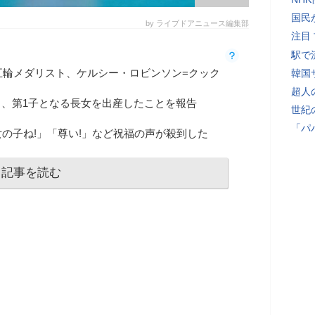
国民
by ライブドアニュース編集部
注目
駅で
五輪メダリスト、ケルシー・ロビンソン=クック
韓国
超人
更新し、第1子となる長女を出産したことを報告
世紀
「パ
の子ね!」「尊い!」など祝福の声が殺到した
記事を読む