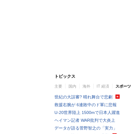
トピックス
主要
国内
海外
IT 経済
スポーツ
世紀の大誤審? 晴れ舞台で悲劇
救援右腕が 6連敗中のド軍に悲報
U-20世界陸上 1500mで日本人躍進
ヘイマン記者 WAR批判で大炎上
データが語る菅野智之の「実力」