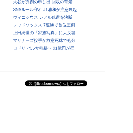
大谷が異例の申し出 回収の背景
SNSルール守れ J1浦和が注意喚起
ヴィニシウス レアル残留を決断
レッドソックス 7連勝で首位圧倒
上田綺世の「家族写真」に大反響
マリナーズ投手が故意死球で処分
ロドリ バルサ移籍へ 91億円が壁