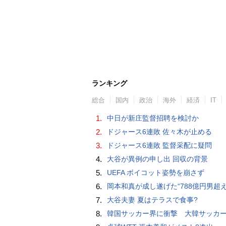
ランキング
総合
国内
政治
海外
経済
IT
1.
中日が新庄監督招聘を検討か
2.
ドジャース6連敗 佐々木が止める
3.
ドジャース6連敗 監督采配に疑問
4.
大谷が異例の申し出 回収の背景
5.
UEFA ボイコット姿勢を崩さず
6.
岡本和真が成し遂げた“788億円男超え” いつのまにか「3位」…見据える球団
7.
大谷夫妻 夏はテラスで食事?
8.
韓国サッカー界に衝撃 大韓サッカー協会に外国人審判への“性的接待”疑惑 韓国メディア