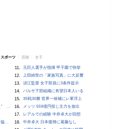
スポーツ
芸能
女子
11.
元巨人選手が指揮 甲子園で快挙
12.
上田綺世の「家族写真」に大反響
13.
須江監督 女子部員に3条件提示
14.
バルサ下部組織に有望日本人いる
15.
35戦30勝 世界一候補にレ軍浮上
記録更新
16.
メッツ 559億円投じ主力を放出
17.
レアルでの経験 中井卓大が回想
が報道
18.
中井卓大 日本復帰に葛藤なし