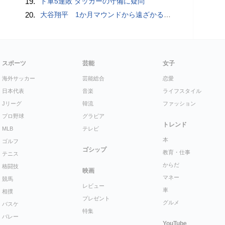
19.
ド軍5連敗 タッカーの守備に疑問
20.
大谷翔平 1か月マウンドから遠ざかる中で打撃好調「しっかり反応できている」 今季初“1試合2発”で25･26号 打率も3割目前
スポーツ
芸能
女子
海外サッカー
芸能総合
恋愛
日本代表
音楽
ライフスタイル
Jリーグ
韓流
ファッション
プロ野球
グラビア
トレンド
MLB
テレビ
本
ゴルフ
ゴシップ
教育・仕事
テニス
からだ
格闘技
映画
マネー
競馬
レビュー
車
相撲
プレゼント
グルメ
バスケ
特集
バレー
YouTube