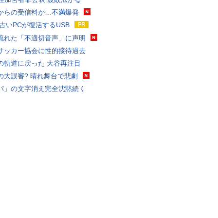
からの受信料が…不満爆発
 古いPCが復活するUSB
流れた「不適切音声」に声明
サッカー協会に性的接待過去
の軌道に戻った 大谷再注目
の大誤審? 晴れ舞台で悲劇
パ」の文字消え完全沈黙続く