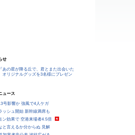
らせ
『あの星が降る丘で、君とまた出会いた
』オリジナルグッズを3名様にプレゼン
ニュース
13号影響か 強風で4人ケガ
ラッシュ開始 新幹線満席も
モン効果で 空港来場者4.5倍
なと言えるか分からぬ 見解
K性加害者非公表 波紋広がる