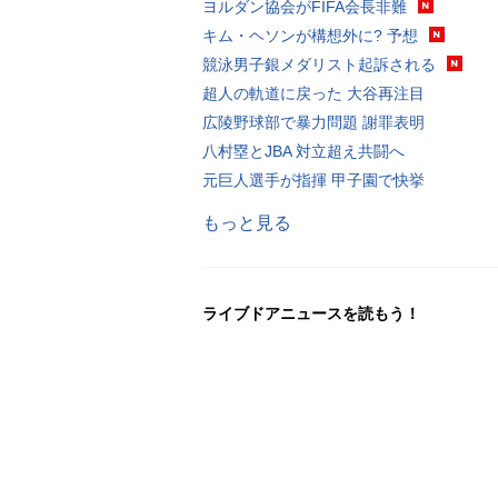
ヨルダン協会がFIFA会長非難
キム・ヘソンが構想外に? 予想
競泳男子銀メダリスト起訴される
超人の軌道に戻った 大谷再注目
広陵野球部で暴力問題 謝罪表明
八村塁とJBA 対立超え共闘へ
元巨人選手が指揮 甲子園で快挙
もっと見る
ライブドアニュースを読もう！