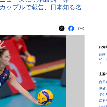
カップルで報告、日本知る名
お知
映画
い。
ト！
主要
台風
帰省
ポケ
戻る
NH