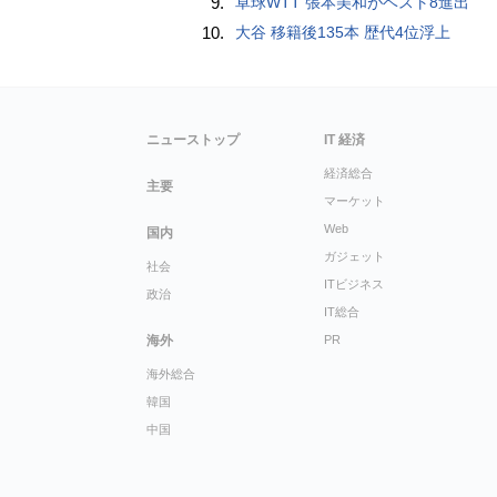
9.
卓球WTT 張本美和がベスト8進出
10.
大谷 移籍後135本 歴代4位浮上
ニューストップ
IT 経済
経済総合
主要
マーケット
Web
国内
ガジェット
社会
ITビジネス
政治
IT総合
海外
PR
海外総合
韓国
中国