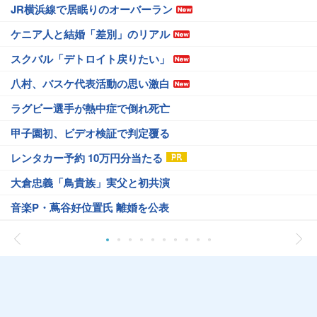
JR横浜線で居眠りのオーバーラン
ケニア人と結婚「差別」のリアル
スクバル「デトロイト戻りたい」
八村、バスケ代表活動の思い激白
ラグビー選手が熱中症で倒れ死亡
甲子園初、ビデオ検証で判定覆る
レンタカー予約 10万円分当たる
大倉忠義「鳥貴族」実父と初共演
音楽P・蔦谷好位置氏 離婚を公表