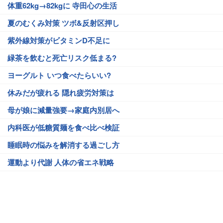
体重62kg→82kgに 寺田心の生活
夏のむくみ対策 ツボ&反射区押し
紫外線対策がビタミンD不足に
緑茶を飲むと死亡リスク低まる?
ヨーグルト いつ食べたらいい?
休みだが疲れる 隠れ疲労対策は
母が娘に減量強要→家庭内別居へ
内科医が低糖質麺を食べ比べ検証
睡眠時の悩みを解消する過ごし方
運動より代謝 人体の省エネ戦略