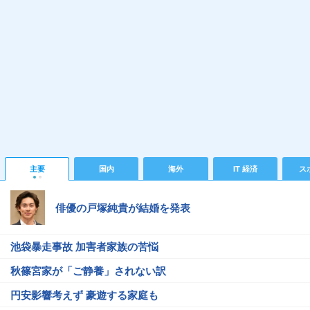
主要
国内
海外
IT 経済
ス
俳優の戸塚純貴が結婚を発表
池袋暴走事故 加害者家族の苦悩
秋篠宮家が「ご静養」されない訳
円安影響考えず 豪遊する家庭も