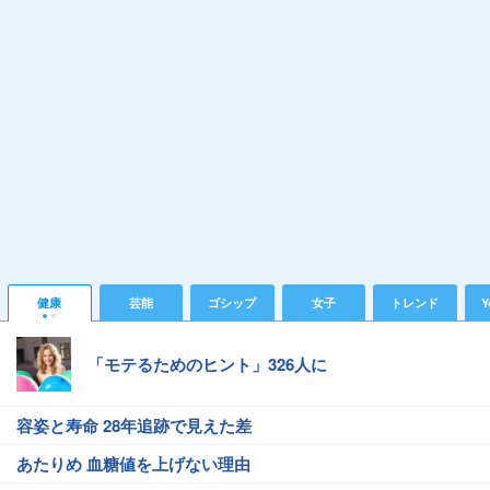
健康
芸能
ゴシップ
女子
トレンド
Y
「モテるためのヒント」326人に
容姿と寿命 28年追跡で見えた差
あたりめ 血糖値を上げない理由