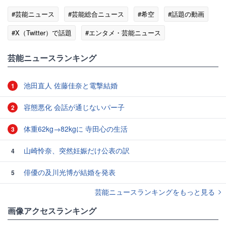
#芸能ニュース
#芸能総合ニュース
#希空
#話題の動画
#X（Twitter）で話題
#エンタメ・芸能ニュース
芸能ニュースランキング
池田直人 佐藤佳奈と電撃結婚
1
容態悪化 会話が通じないパー子
2
体重62kg→82kgに 寺田心の生活
3
山崎怜奈、突然妊娠だけ公表の訳
4
俳優の及川光博が結婚を発表
5
芸能ニュースランキングをもっと見る
画像アクセスランキング