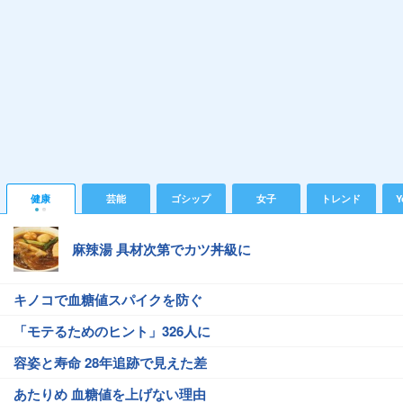
健康
芸能
ゴシップ
女子
トレンド
Y
麻辣湯 具材次第でカツ丼級に
キノコで血糖値スパイクを防ぐ
「モテるためのヒント」326人に
容姿と寿命 28年追跡で見えた差
あたりめ 血糖値を上げない理由