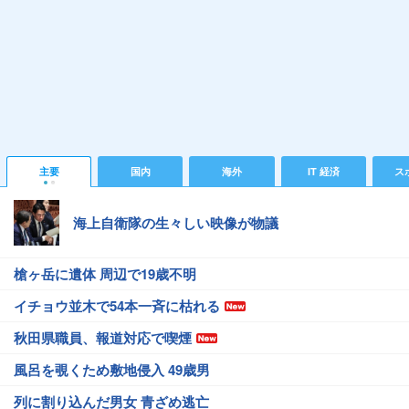
主要
国内
海外
IT 経済
ス
海上自衛隊の生々しい映像が物議
槍ヶ岳に遺体 周辺で19歳不明
イチョウ並木で54本一斉に枯れる
秋田県職員、報道対応で喫煙
風呂を覗くため敷地侵入 49歳男
列に割り込んだ男女 青ざめ逃亡