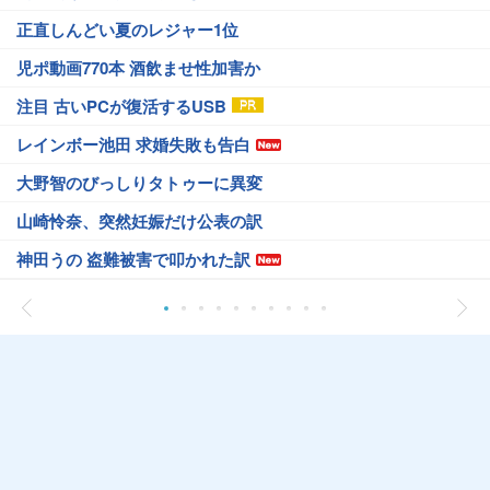
正直しんどい夏のレジャー1位
児ポ動画770本 酒飲ませ性加害か
注目 古いPCが復活するUSB
レインボー池田 求婚失敗も告白
大野智のびっしりタトゥーに異変
山崎怜奈、突然妊娠だけ公表の訳
神田うの 盗難被害で叩かれた訳