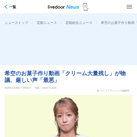
一覧
>
>
>
希空のお菓子作り動画
ニューストップ
芸能ニュース
芸能総合ニュース
希空のお菓子作り動画「クリーム大量残し」が物
議、厳しい声「最悪」
2026年3月29日 17時52分
写真：Smart FLASH
by ライブドアニュース編集部