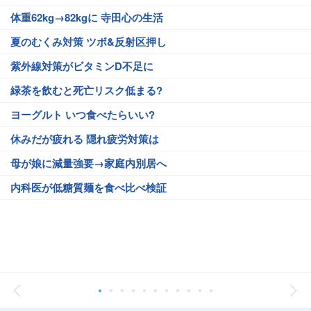
体重62kg→82kgに 寺田心の生活
夏のむくみ対策 ツボ&反射区押し
紫外線対策がビタミンD不足に
緑茶を飲むと死亡リスク低まる?
ヨーグルト いつ食べたらいい?
休みだが疲れる 隠れ疲労対策は
母が娘に減量強要→家庭内別居へ
内科医が低糖質麺を食べ比べ検証