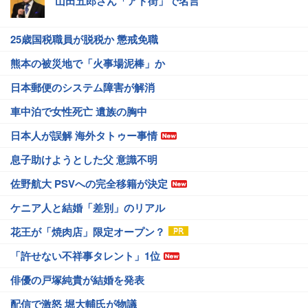
山田五郎さん「アド街」で名言
25歳国税職員が脱税か 懲戒免職
熊本の被災地で「火事場泥棒」か
日本郵便のシステム障害が解消
車中泊で女性死亡 遺族の胸中
日本人が誤解 海外タトゥー事情
息子助けようとした父 意識不明
佐野航大 PSVへの完全移籍が決定
ケニア人と結婚「差別」のリアル
花王が「焼肉店」限定オープン？
「許せない不祥事タレント」1位
俳優の戸塚純貴が結婚を発表
配信で激怒 堀大輔氏が物議