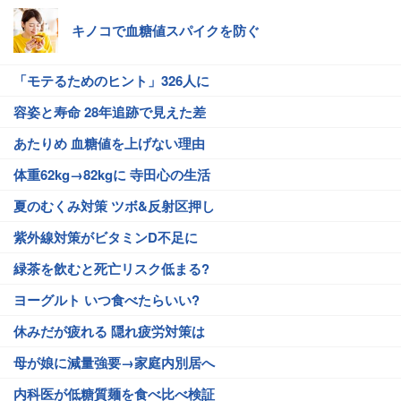
キノコで血糖値スパイクを防ぐ
「モテるためのヒント」326人に
容姿と寿命 28年追跡で見えた差
あたりめ 血糖値を上げない理由
体重62kg→82kgに 寺田心の生活
夏のむくみ対策 ツボ&反射区押し
紫外線対策がビタミンD不足に
緑茶を飲むと死亡リスク低まる?
ヨーグルト いつ食べたらいい?
休みだが疲れる 隠れ疲労対策は
母が娘に減量強要→家庭内別居へ
内科医が低糖質麺を食べ比べ検証