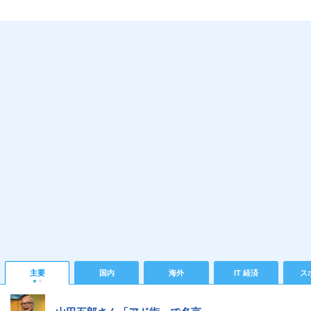
主要
国内
海外
IT 経済
ス