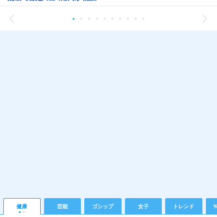
健康
芸能
ゴシップ
女子
トレンド
Y