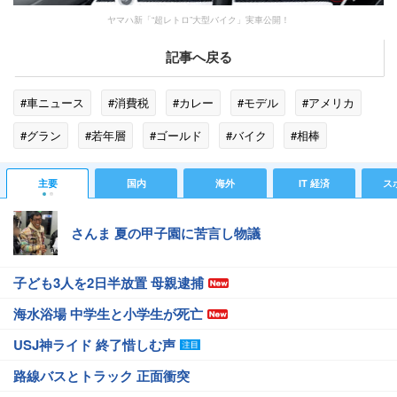
ヤマハ新「“超レトロ”大型バイク」実車公開！
記事へ戻る
#車ニュース
#消費税
#カレー
#モデル
#アメリカ
#グラン
#若年層
#ゴールド
#バイク
#相棒
#東京モーターサイクルショー
#ヤマハ発動機
#ヤマハ
主要
国内
海外
IT 経済
ス
#ワイン
#不正アプリ
さんま 夏の甲子園に苦言し物議
子ども3人を2日半放置 母親逮捕
海水浴場 中学生と小学生が死亡
USJ神ライド 終了惜しむ声
路線バスとトラック 正面衝突