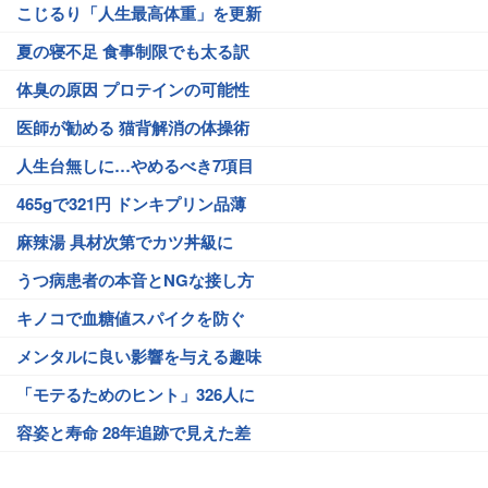
こじるり「人生最高体重」を更新
夏の寝不足 食事制限でも太る訳
体臭の原因 プロテインの可能性
医師が勧める 猫背解消の体操術
人生台無しに…やめるべき7項目
465gで321円 ドンキプリン品薄
麻辣湯 具材次第でカツ丼級に
うつ病患者の本音とNGな接し方
キノコで血糖値スパイクを防ぐ
メンタルに良い影響を与える趣味
「モテるためのヒント」326人に
容姿と寿命 28年追跡で見えた差