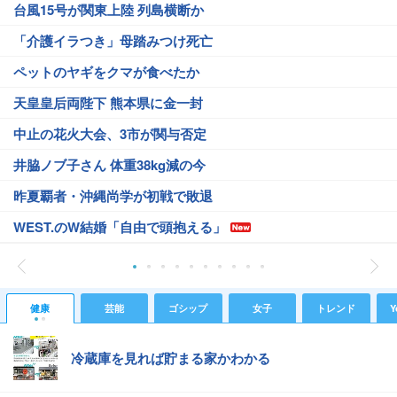
台風15号が関東上陸 列島横断か
「介護イラつき」母踏みつけ死亡
ペットのヤギをクマが食べたか
天皇皇后両陛下 熊本県に金一封
中止の花火大会、3市が関与否定
井脇ノブ子さん 体重38kg減の今
昨夏覇者・沖縄尚学が初戦で敗退
WEST.のW結婚「自由で頭抱える」
健康
芸能
ゴシップ
女子
トレンド
Y
冷蔵庫を見れば貯まる家かわかる