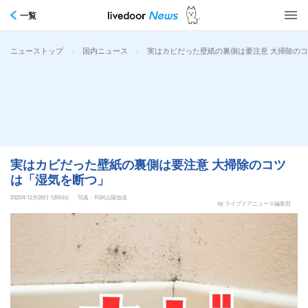
一覧
>
>
実はカビだった壁紙の裏側は要注意 大掃除の
ニューストップ
国内ニュース
実はカビだった壁紙の裏側は要注意 大掃除のコツ
は「湿気を断つ」
2025年12月28日 12時0分
写真：RSK山陽放送
by ライブドアニュース編集部