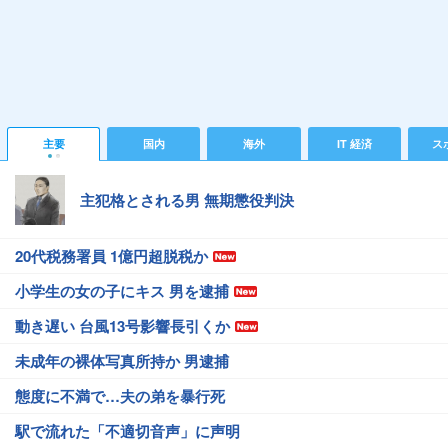
主要
国内
海外
IT 経済
ス
主犯格とされる男 無期懲役判決
20代税務署員 1億円超脱税か
小学生の女の子にキス 男を逮捕
動き遅い 台風13号影響長引くか
未成年の裸体写真所持か 男逮捕
態度に不満で…夫の弟を暴行死
駅で流れた「不適切音声」に声明