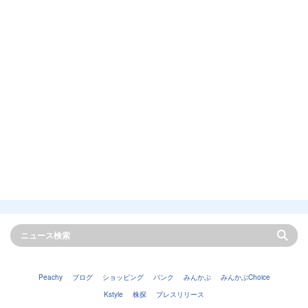
Peachy
ブログ
ショッピング
バンク
みんかぶ
みんかぶChoice
Kstyle
株探
プレスリリース