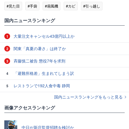
#見た目
#手袋
#扇風機
#カビ
#引っ越し
国内ニュースランキング
大量注文キャンセル43億円以上か
1
関東「真夏の暑さ」は終了か
2
斉藤慎二被告 懲役7年を求刑
3
「避難所格差」生まれてしまう訳
4
レストランで192人食中毒 静岡
5
国内ニュースランキングをもっと見る
画像アクセスランキング
中日が新庄監督招聘を検討か