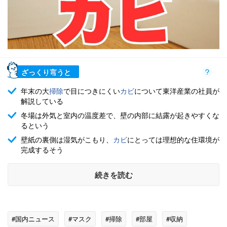
ざっくり言うと
年末の大
掃除
で目につきにくい
カビ
について東洋産業の社員が
解説している
冬場は外気と室内の温度差で、壁の内部に結露が起きやすくな
るという
壁紙の裏側は湿気がこもり、
カビ
にとっては理想的な住環境が
完成するそう
続きを読む
#国内ニュース
#マスク
#掃除
#部屋
#収納