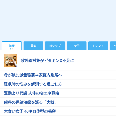
健康
芸能
ゴシップ
女子
トレンド
Y
紫外線対策がビタミンD不足に
母が娘に減量強要→家庭内別居へ
睡眠時の悩みを解消する過ごし方
運動より代謝 人体の省エネ戦略
歯科の保健治療を巡る「大嘘」
大食い女子 46キロ体型の秘密