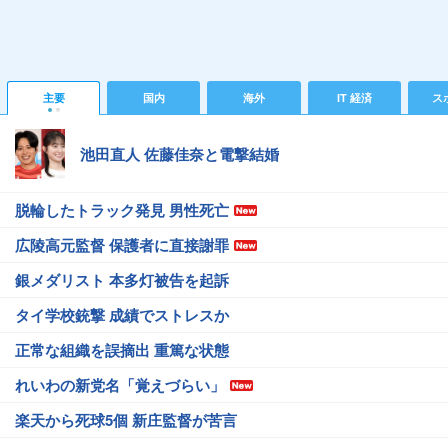
主要
国内
海外
IT 経済
ス
池田直人 佐藤佳奈と電撃結婚
脱輪したトラック発見 男性死亡
広陵高元監督 保護者に直接謝罪
銀メダリスト 本多灯被告を起訴
タイ学校銃撃 成績でストレスか
正常な組織を誤摘出 重篤な状態
れいわの新党名「覚えづらい」
楽天から死球5個 新庄監督が苦言