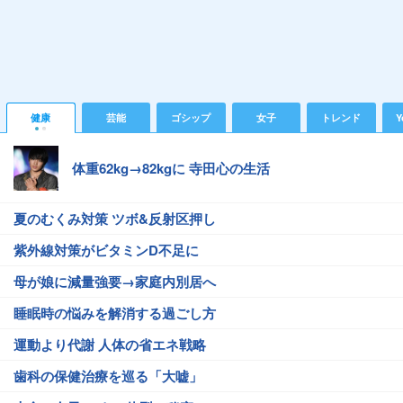
健康
芸能
ゴシップ
女子
トレンド
Y
体重62kg→82kgに 寺田心の生活
夏のむくみ対策 ツボ&反射区押し
紫外線対策がビタミンD不足に
母が娘に減量強要→家庭内別居へ
睡眠時の悩みを解消する過ごし方
運動より代謝 人体の省エネ戦略
歯科の保健治療を巡る「大嘘」