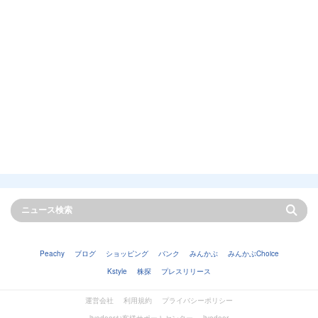
Peachy
ブログ
ショッピング
バンク
みんかぶ
みんかぶChoice
Kstyle
株探
プレスリリース
運営会社
利用規約
プライバシーポリシー
livedoorお客様サポートセンター
livedoor