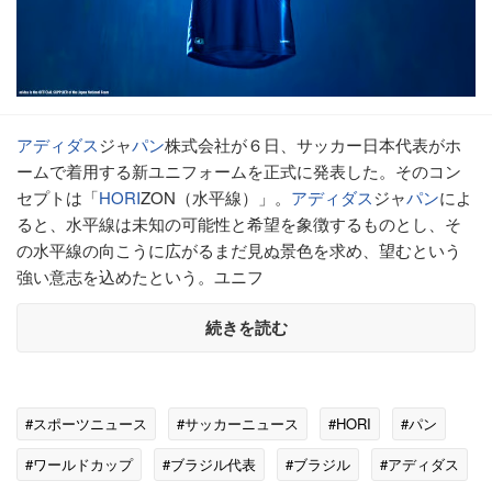
アディダス
ジャ
パン
株式会社が６日、サッカー日本代表がホ
ームで着用する新ユニフォームを正式に発表した。そのコン
セプトは「
HORI
ZON（水平線）」。
アディダス
ジャ
パン
によ
ると、水平線は未知の可能性と希望を象徴するものとし、そ
の水平線の向こうに広がるまだ見ぬ景色を求め、望むという
強い意志を込めたという。ユニフ
続きを読む
#スポーツニュース
#サッカーニュース
#HORI
#パン
#ワールドカップ
#ブラジル代表
#ブラジル
#アディダス