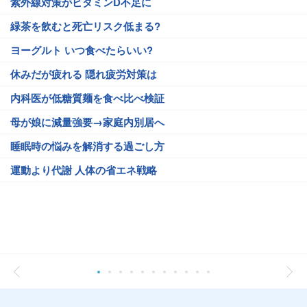
紫外線対策がビタミンD不足に
緑茶を飲むと死亡リスク低まる?
ヨーグルト いつ食べたらいい?
休みだが疲れる 隠れ疲労対策は
内科医が低糖質麺を食べ比べ検証
母が娘に減量強要→家庭内別居へ
睡眠時の悩みを解消する過ごし方
運動より代謝 人体の省エネ戦略