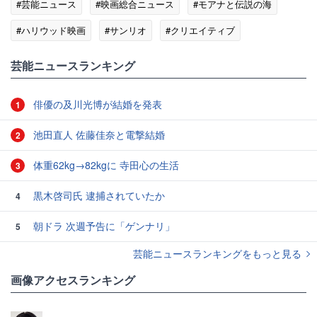
#芸能ニュース
#映画総合ニュース
#モアナと伝説の海
#ハリウッド映画
#サンリオ
#クリエイティブ
#ハリウッド
芸能ニュースランキング
俳優の及川光博が結婚を発表
1
池田直人 佐藤佳奈と電撃結婚
2
体重62kg→82kgに 寺田心の生活
3
黒木啓司氏 逮捕されていたか
4
朝ドラ 次週予告に「ゲンナリ」
5
芸能ニュースランキングをもっと見る
画像アクセスランキング