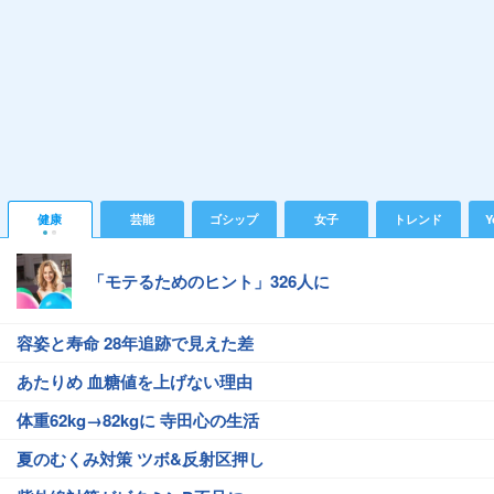
健康
芸能
ゴシップ
女子
トレンド
Y
「モテるためのヒント」326人に
容姿と寿命 28年追跡で見えた差
あたりめ 血糖値を上げない理由
体重62kg→82kgに 寺田心の生活
夏のむくみ対策 ツボ&反射区押し