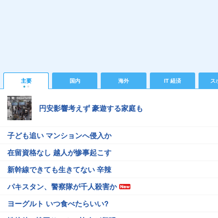
主要
国内
海外
IT 経済
ス
円安影響考えず 豪遊する家庭も
子ども追い マンションへ侵入か
在留資格なし 越人が惨事起こす
新幹線できても生きてない 辛辣
パキスタン、警察隊が千人殺害か
ヨーグルト いつ食べたらいい?