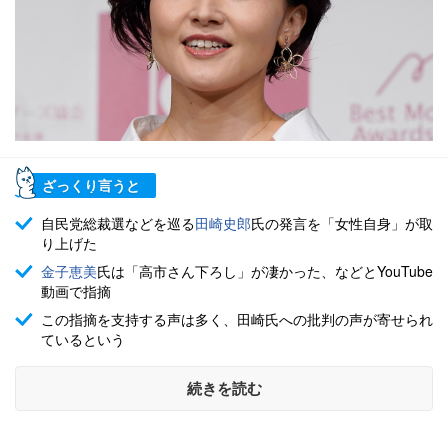
ざっくり言うと
自民党総裁選などを巡る
田崎史郎
氏の発言を「女性自身」が取
り上げた
金子恵美
氏は「高市さん下ろし」が凄かった、などとYouTube
動画で指摘
この指摘を支持する声は多く、田崎氏への批判の声が寄せられ
ているという
続きを読む