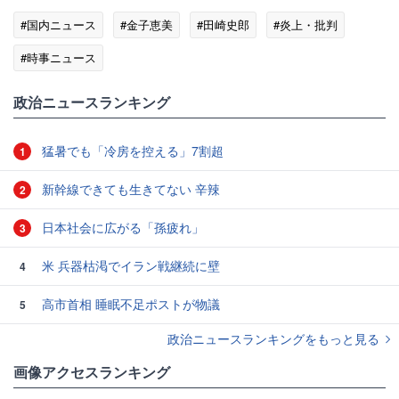
#国内ニュース
#金子恵美
#田崎史郎
#炎上・批判
#時事ニュース
政治ニュースランキング
猛暑でも「冷房を控える」7割超
1
新幹線できても生きてない 辛辣
2
日本社会に広がる「孫疲れ」
3
米 兵器枯渇でイラン戦継続に壁
4
高市首相 睡眠不足ポストが物議
5
政治ニュースランキングをもっと見る
画像アクセスランキング