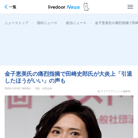
一覧
>
>
>
金子恵美氏の痛烈指摘で田
ニューストップ
国内ニュース
政治ニュース
金子恵美氏の痛烈指摘で田崎史郎氏が大炎上「引退
したほうがいい」の声も
2025年10月9日 18時55分
写真：女性自身
by ライブドアニュース編集部