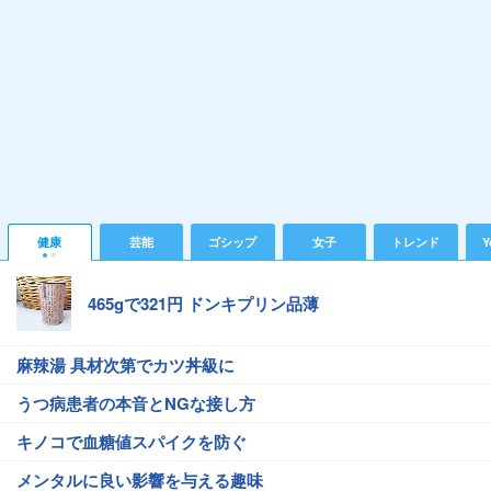
健康
芸能
ゴシップ
女子
トレンド
Y
465gで321円 ドンキプリン品薄
麻辣湯 具材次第でカツ丼級に
うつ病患者の本音とNGな接し方
キノコで血糖値スパイクを防ぐ
メンタルに良い影響を与える趣味