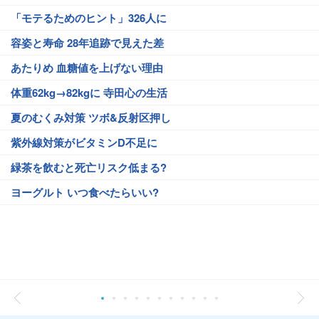
「モテるためのヒント」326人に
容姿と寿命 28年追跡で見えた差
あたりめ 血糖値を上げない理由
体重62kg→82kgに 寺田心の生活
夏のむくみ対策 ツボ&反射区押し
紫外線対策がビタミンD不足に
緑茶を飲むと死亡リスク低まる?
ヨーグルト いつ食べたらいい?