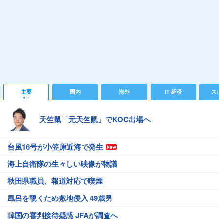
主要
国内
海外
IT 経済
ス
天竺鼠「元天竺鼠」でKOC出場へ
台風16号が小笠原近海で発生
海上自衛隊の生々しい映像が物議
秋田県職員、報道対応で喫煙
風呂を覗くため敷地侵入 49歳男
韓国の審判接待疑惑 JFAが調査へ