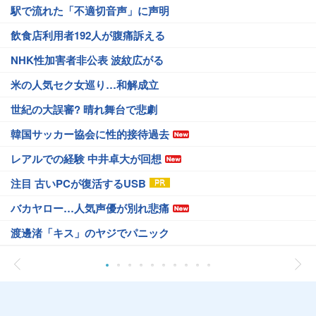
駅で流れた「不適切音声」に声明
飲食店利用者192人が腹痛訴える
NHK性加害者非公表 波紋広がる
米の人気セク女巡り…和解成立
世紀の大誤審? 晴れ舞台で悲劇
韓国サッカー協会に性的接待過去
レアルでの経験 中井卓大が回想
注目 古いPCが復活するUSB
バカヤロー…人気声優が別れ悲痛
渡邊渚「キス」のヤジでパニック