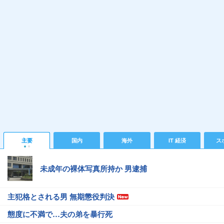
主要
国内
海外
IT 経済
ス
未成年の裸体写真所持か 男逮捕
主犯格とされる男 無期懲役判決
態度に不満で…夫の弟を暴行死