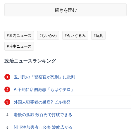
続きを読む
#国内ニュース
#ちいかわ
#ぬいぐるみ
#玩具
#時事ニュース
政治ニュースランキング
玉川氏の「警察官が死刑」に批判
1
AI予約に店側激怒「もはやテロ」
2
外国人犯罪者の巣窟? ビル摘発
3
老後の孤独 数百円で打破できる
4
NHK性加害者非公表 波紋広がる
5