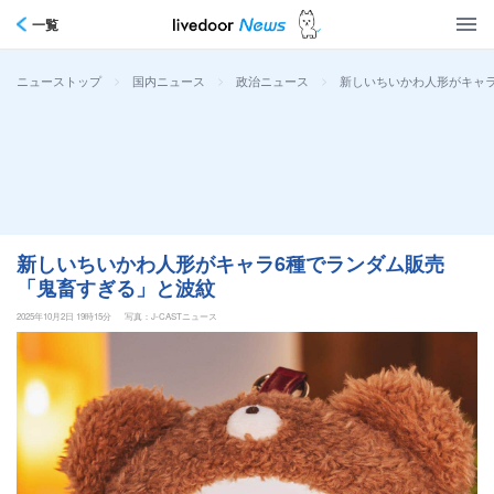
一覧
>
>
>
新しいちいかわ人形がキャ
ニューストップ
国内ニュース
政治ニュース
新しいちいかわ人形がキャラ6種でランダム販売
「鬼畜すぎる」と波紋
2025年10月2日 19時15分
写真：J-CASTニュース