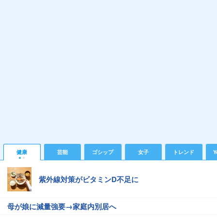
健康
芸能
ゴシップ
女子
トレンド
Y
紫外線対策がビタミンD不足に
母が娘に減量強要→家庭内別居へ