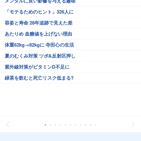
メンタルに良い影響を与える趣味
「モテるためのヒント」326人に
容姿と寿命 28年追跡で見えた差
あたりめ 血糖値を上げない理由
体重62kg→82kgに 寺田心の生活
夏のむくみ対策 ツボ&反射区押し
紫外線対策がビタミンD不足に
緑茶を飲むと死亡リスク低まる?