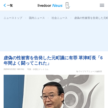
一覧
>
>
>
虚偽の性被害を告発した元町
ニューストップ
国内ニュース
社会ニュース
虚偽の性被害を告発した元町議に有罪 草津町長「6
年間よく闘ってこれた」
2025年9月29日 16時19分
写真：弁護士ドットコム
by ライブドアニュース編集部