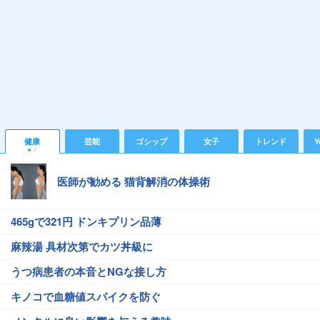
健康
芸能
ゴシップ
女子
トレンド
Y
医師が勧める 猫背解消の体操術
465gで321円 ドンキプリン品薄
麻辣湯 具材次第でカツ丼級に
うつ病患者の本音とNGな接し方
キノコで血糖値スパイクを防ぐ