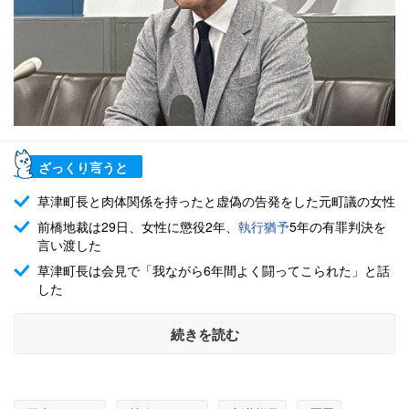
ざっくり言うと
草津町長と肉体関係を持ったと虚偽の告発をした元町議の女性
前橋地裁は29日、女性に懲役2年、
執行猶予
5年の有罪判決を
言い渡した
草津町長は会見で「我ながら6年間よく闘ってこられた」と話
した
続きを読む