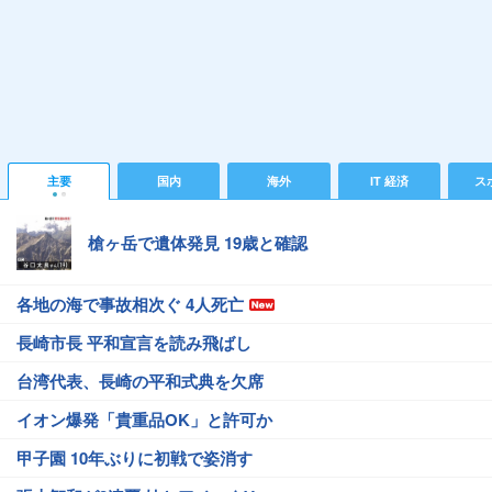
主要
国内
海外
IT 経済
ス
槍ヶ岳で遺体発見 19歳と確認
各地の海で事故相次ぐ 4人死亡
長崎市長 平和宣言を読み飛ばし
台湾代表、長崎の平和式典を欠席
イオン爆発「貴重品OK」と許可か
甲子園 10年ぶりに初戦で姿消す