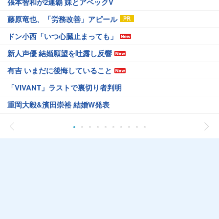
張本智和が2連覇 妹とアベックV
藤原竜也、「労務改善」アピール
ドン小西「いつ心臓止まっても」
新人声優 結婚願望を吐露し反響
有吉 いまだに後悔していること
「VIVANT」ラストで裏切り者判明
重岡大毅&濱田崇裕 結婚W発表