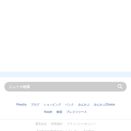
Peachy
ブログ
ショッピング
バンク
みんかぶ
みんかぶChoice
Kstyle
株探
プレスリリース
運営会社
利用規約
プライバシーポリシー