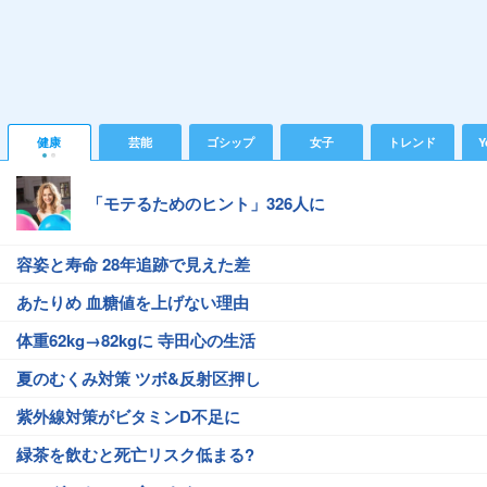
健康
芸能
ゴシップ
女子
トレンド
Y
「モテるためのヒント」326人に
容姿と寿命 28年追跡で見えた差
あたりめ 血糖値を上げない理由
体重62kg→82kgに 寺田心の生活
夏のむくみ対策 ツボ&反射区押し
紫外線対策がビタミンD不足に
緑茶を飲むと死亡リスク低まる?