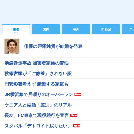
主要
国内
海外
IT 経済
ス
俳優の戸塚純貴が結婚を発表
池袋暴走事故 加害者家族の苦悩
秋篠宮家が「ご静養」されない訳
円安影響考えず 豪遊する家庭も
JR横浜線で居眠りのオーバーラン
ケニア人と結婚「差別」のリアル
長友、FC東京で現役続行を宣言
スクバル「デトロイト戻りたい」