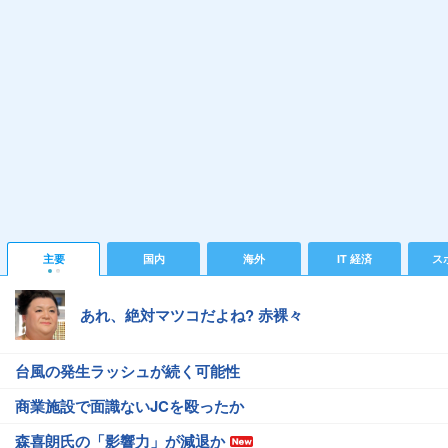
主要
国内
海外
IT 経済
ス
あれ、絶対マツコだよね? 赤裸々
台風の発生ラッシュが続く可能性
商業施設で面識ないJCを殴ったか
森喜朗氏の「影響力」が減退か