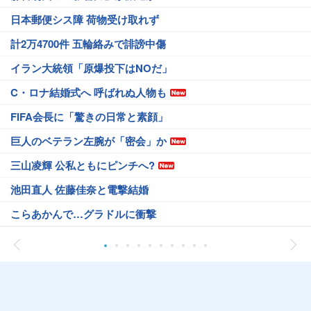
日本郵便シス障 荷物受け取れず
計2万4700件 五輪絡みで誹謗中傷
イラン大統領「原爆投下はNOだ」
C・ロナ結婚式へ 呼ばれぬ人物も
FIFA会長に「驚きの日常と素顔」
巨人のベテラン左腕が「密会」か
三山凌輝 公私ともにピンチへ?
池田直人 佐藤佳奈と電撃結婚
こらあかんで…グラドルに衝撃