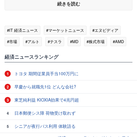
続きを読む
#IT 経済ニュース
#マーケットニュース
#エヌビディア
#市場
#アルト
#テスラ
#MD
#株式市場
#AMD
#KTX
経済ニュースランキング
トヨタ 期間従業員手当100万円に
1
早慶から就職先1位 どんな会社?
2
東芝純利益 KIOXIA効果で4兆円超
3
日本郵便シス障 荷物受け取れず
4
シニアが夜行バス利用 体験語る
5