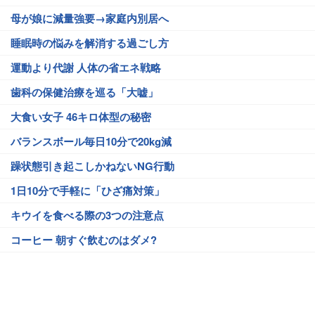
母が娘に減量強要→家庭内別居へ
睡眠時の悩みを解消する過ごし方
運動より代謝 人体の省エネ戦略
歯科の保健治療を巡る「大嘘」
大食い女子 46キロ体型の秘密
バランスボール毎日10分で20kg減
躁状態引き起こしかねないNG行動
1日10分で手軽に「ひざ痛対策」
キウイを食べる際の3つの注意点
コーヒー 朝すぐ飲むのはダメ?