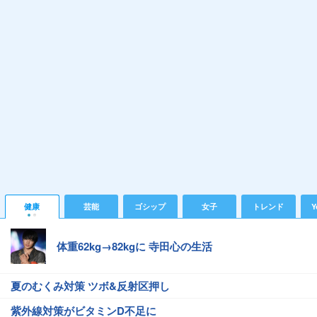
健康
芸能
ゴシップ
女子
トレンド
Y
体重62kg→82kgに 寺田心の生活
夏のむくみ対策 ツボ&反射区押し
紫外線対策がビタミンD不足に