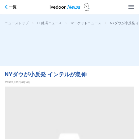
一覧
>
>
>
NYダウが小反発 
ニューストップ
IT 経済ニュース
マーケットニュース
NYダウが小反発 インテルが急伸
2025年8月20日 8時16分