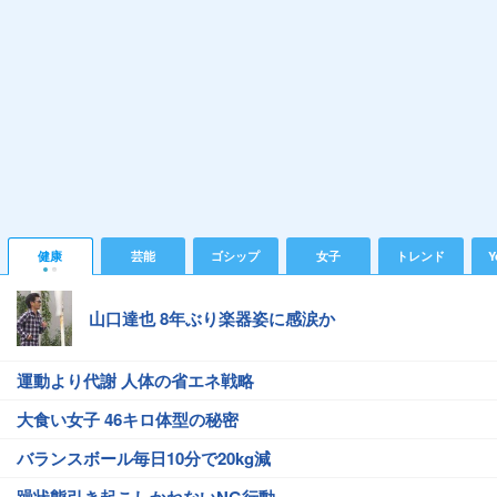
健康
芸能
ゴシップ
女子
トレンド
Y
山口達也 8年ぶり楽器姿に感涙か
運動より代謝 人体の省エネ戦略
大食い女子 46キロ体型の秘密
バランスボール毎日10分で20kg減