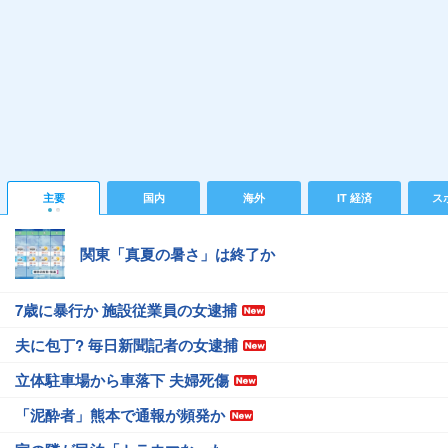
主要
国内
海外
IT 経済
ス
関東「真夏の暑さ」は終了か
7歳に暴行か 施設従業員の女逮捕
夫に包丁? 毎日新聞記者の女逮捕
立体駐車場から車落下 夫婦死傷
「泥酔者」熊本で通報が頻発か