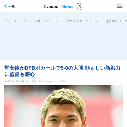
一覧
>
>
>
堂安律がDFB
ニューストップ
スポーツニュース
海外サッカーニュース
堂安律がDFBポカールで5-0の大勝 頼もしい新戦力
に監督も感心
2025年8月18日 11時15分
写真：サッカーダイジェストWeb