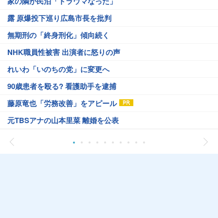
家の隣が民泊「トラウマなった」
露 原爆投下巡り広島市長を批判
無期刑の「終身刑化」傾向続く
NHK職員性被害 出演者に怒りの声
れいわ「いのちの党」に変更へ
90歳患者を殴る? 看護助手を逮捕
藤原竜也「労務改善」をアピール
元TBSアナの山本里菜 離婚を公表