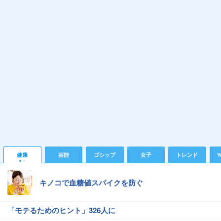
健康
芸能
ゴシップ
女子
トレンド
Y
キノコで血糖値スパイクを防ぐ
「モテるためのヒント」326人に