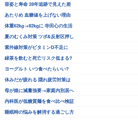
容姿と寿命 28年追跡で見えた差
あたりめ 血糖値を上げない理由
体重62kg→82kgに 寺田心の生活
夏のむくみ対策 ツボ&反射区押し
紫外線対策がビタミンD不足に
緑茶を飲むと死亡リスク低まる?
ヨーグルト いつ食べたらいい?
休みだが疲れる 隠れ疲労対策は
母が娘に減量強要→家庭内別居へ
内科医が低糖質麺を食べ比べ検証
睡眠時の悩みを解消する過ごし方