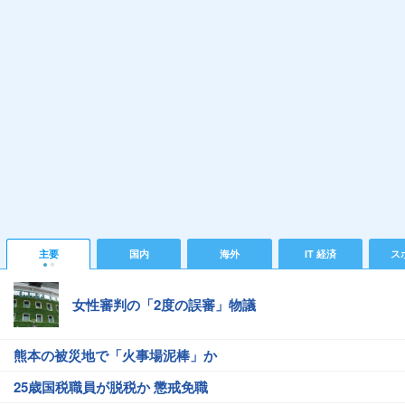
主要
国内
海外
IT 経済
ス
女性審判の「2度の誤審」物議
熊本の被災地で「火事場泥棒」か
25歳国税職員が脱税か 懲戒免職