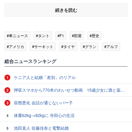
続きを読む
#車ニュース
#タント
#F1
#部屋
#歴史
#アメリカ
#サーキット
#タイヤ
#グラン
#アルフ
総合ニュースランキング
ケニア人と結婚「差別」のリアル
1
押収スマホから770本のわいせつ動画 15歳少女に酒と薬飲ませ性的暴行か 54歳男を再逮捕 「薬もありますよ」とSNSで誘い出し
2
容態悪化 会話が通じないパー子
3
体重62kg→82kgに 寺田心の生活
4
池田直人 佐藤佳奈と電撃結婚
5