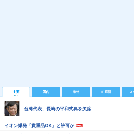
主要
国内
海外
IT 経済
ス
台湾代表、長崎の平和式典を欠席
イオン爆発「貴重品OK」と許可か