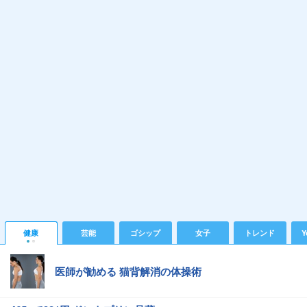
健康
芸能
ゴシップ
女子
トレンド
Y
医師が勧める 猫背解消の体操術