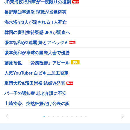
JR東海夜行列車が一夜限りの復刻
長野県知事選挙 現職が当選確実
海水浴で3人が流される 1人死亡
韓国の審判接待疑惑 JFAが調査へ
張本智和が2連覇 妹とアベックV
張本美和が卓球の国際大会で優勝
藤原竜也、「労務改善」アピール
人気YouTuber 白ビキニ加工否定
重岡大毅&濱田崇裕 結婚W発表
パー子の認知症 老老介護に不安
山崎怜奈、突然妊娠だけ公表の訳