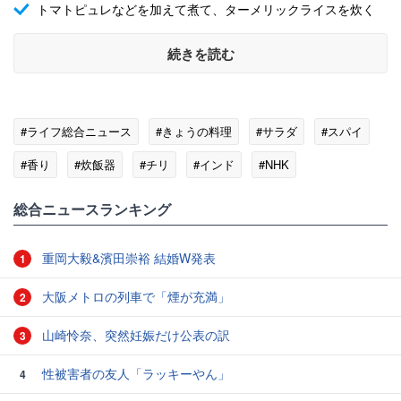
トマトピュレなどを加えて煮て、ターメリックライスを炊く
続きを読む
#ライフ総合ニュース
#きょうの料理
#サラダ
#スパイ
#香り
#炊飯器
#チリ
#インド
#NHK
総合ニュースランキング
重岡大毅&濱田崇裕 結婚W発表
1
大阪メトロの列車で「煙が充満」
2
山崎怜奈、突然妊娠だけ公表の訳
3
性被害者の友人「ラッキーやん」
4