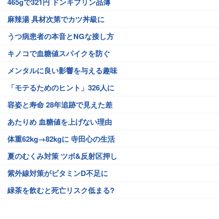
465gで321円 ドンキプリン品薄
麻辣湯 具材次第でカツ丼級に
うつ病患者の本音とNGな接し方
キノコで血糖値スパイクを防ぐ
メンタルに良い影響を与える趣味
「モテるためのヒント」326人に
容姿と寿命 28年追跡で見えた差
あたりめ 血糖値を上げない理由
体重62kg→82kgに 寺田心の生活
夏のむくみ対策 ツボ&反射区押し
紫外線対策がビタミンD不足に
緑茶を飲むと死亡リスク低まる?